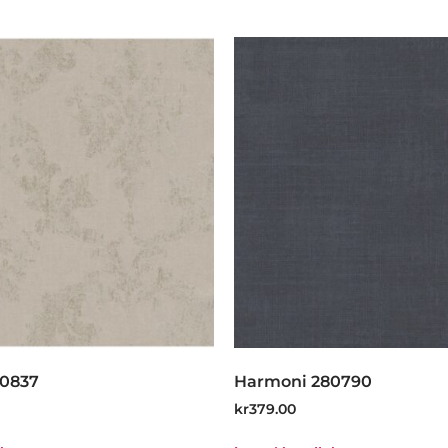
80837
Harmoni 280790
kr
379.00