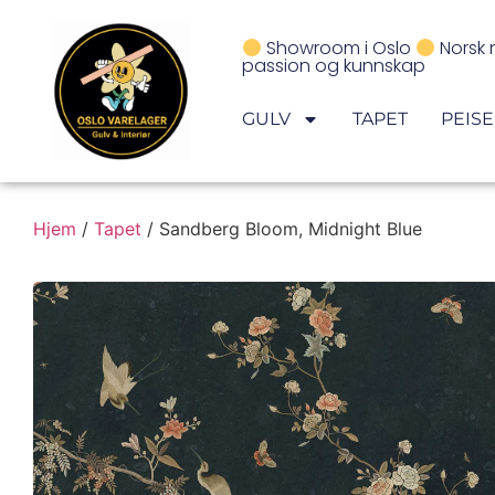
Showroom i Oslo
Norsk 
passion og kunnskap
GULV
TAPET
PEIS
Hjem
/
Tapet
/ Sandberg Bloom, Midnight Blue