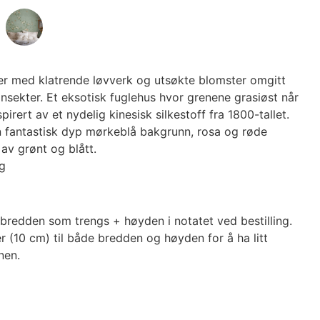
er med klatrende løvverk og utsøkte blomster omgitt
nsekter. Et eksotisk fuglehus hvor grenene grasiøst når
irert av et nydelig kinesisk silkestoff fra 1800-tallet.
n fantastisk dyp mørkeblå bakgrunn, rosa og røde
av grønt og blått.
g
bredden som trengs + høyden i notatet ved bestilling.
r (10 cm) til både bredden og høyden for å ha litt
onen.