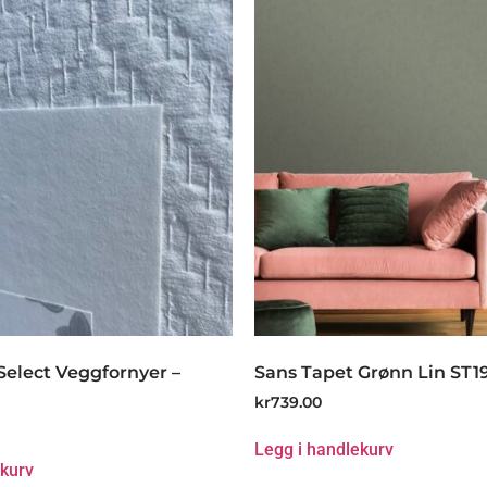
Select Veggfornyer –
Sans Tapet Grønn Lin ST1
kr
739.00
Legg i handlekurv
ekurv