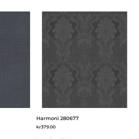
Harmoni 280677
kr
379.00