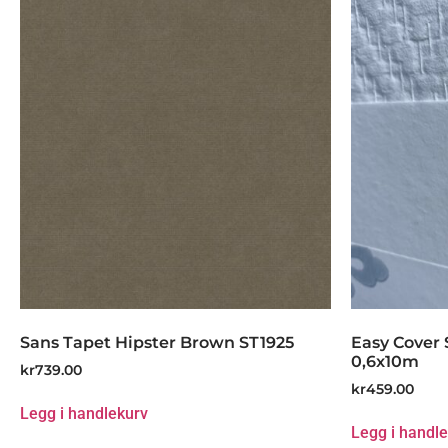
Sans Tapet Hipster Brown ST1925
Easy Cover 
0,6x10m
kr
739.00
kr
459.00
Legg i handlekurv
Legg i handl