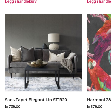
Legg i handlekurv
Legg i handl
Sans Tapet Elegant Lin ST1920
Harmoni 2
kr
739.00
kr
379.00