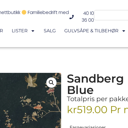
nettbutikk
Familiebedrift med
40 10
36 00
ER
LISTER
SALG
GULVSÅPE & TILBEHØR
Sandberg 
Blue
Totalpris per pakk
kr
519.00
Pr 
Fargevariasjoner