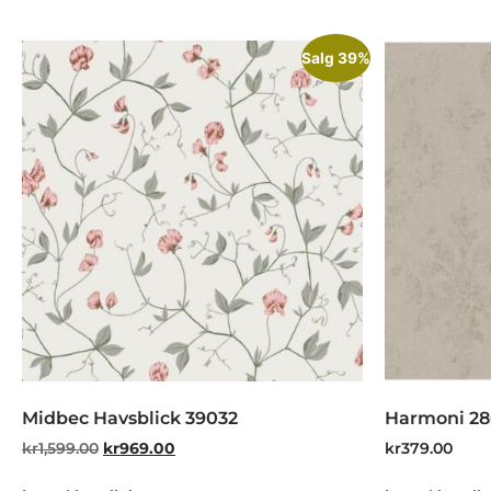
Salg 39%
Midbec Havsblick 39032
Harmoni 2
kr
1,599.00
kr
969.00
kr
379.00