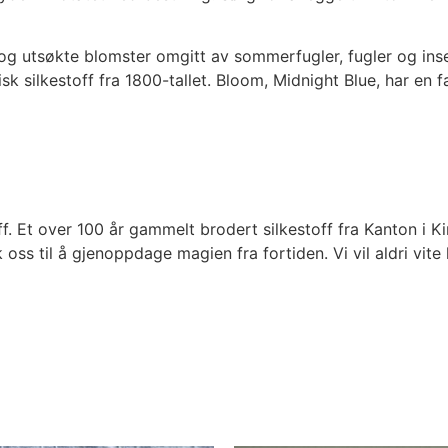
og utsøkte blomster omgitt av sommerfugler, fugler og inse
isk silkestoff fra 1800-tallet. Bloom, Midnight Blue, har e
ff. Et over 100 år gammelt brodert silkestoff fra Kanton i K
fikk oss til å gjenoppdage magien fra fortiden. Vi vil aldri v