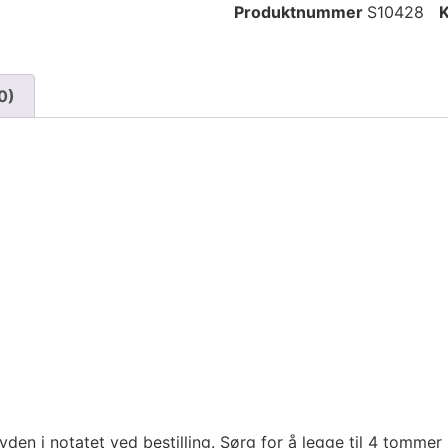
Produktnummer
S10428
K
0)
n i notatet ved bestilling. Sørg for å legge til 4 tommer 