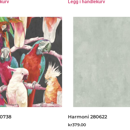
ekurv
Legg i handlekurv
80738
Harmoni 280622
kr
379.00