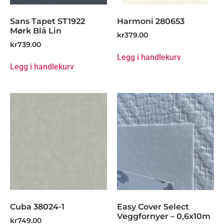
Sans Tapet ST1922
Harmoni 280653
Mørk Blå Lin
kr
379.00
kr
739.00
Legg i handlekurv
Legg i handlekurv
Cuba 38024-1
Easy Cover Select
Veggfornyer – 0,6x10m
kr
749.00