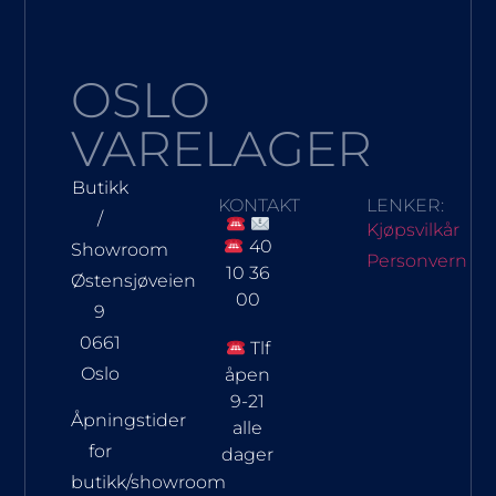
OSLO
VARELAGER
Butikk
KONTAKT
LENKER:
/
Kjøpsvilkår
40
Showroom
Personvern
10 36
Østensjøveien
00
9
0661
Tlf
Oslo
åpen
9-21
Åpningstider
alle
for
dager
butikk/showroom