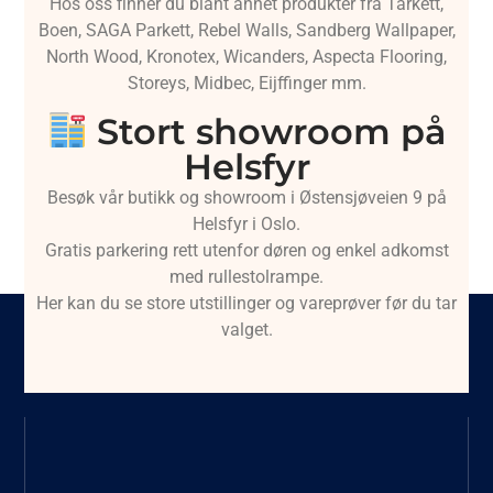
Hos oss finner du blant annet produkter fra Tarkett,
Boen, SAGA Parkett, Rebel Walls, Sandberg Wallpaper,
North Wood, Kronotex, Wicanders, Aspecta Flooring,
Storeys, Midbec, Eijffinger mm.
Stort showroom på
Helsfyr
Besøk vår butikk og showroom i Østensjøveien 9 på
Helsfyr i Oslo.
Gratis parkering rett utenfor døren og enkel adkomst
med rullestolrampe.
Her kan du se store utstillinger og vareprøver før du tar
valget.