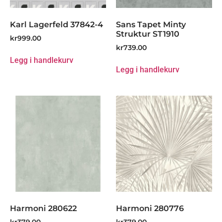
Karl Lagerfeld 37842-4
Sans Tapet Minty
Struktur ST1910
kr
999.00
kr
739.00
Legg i handlekurv
Legg i handlekurv
Harmoni 280622
Harmoni 280776
kr
379.00
kr
379.00