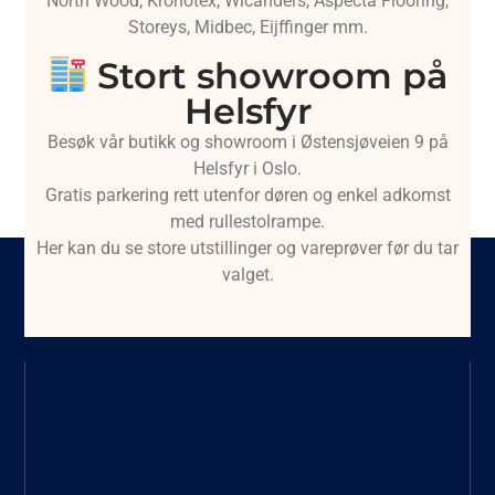
North Wood, Kronotex, Wicanders, Aspecta Flooring,
Storeys, Midbec, Eijffinger mm.
Stort showroom på
Helsfyr
Besøk vår butikk og showroom i Østensjøveien 9 på
Helsfyr i Oslo.
Gratis parkering rett utenfor døren og enkel adkomst
med rullestolrampe.
Her kan du se store utstillinger og vareprøver før du tar
valget.