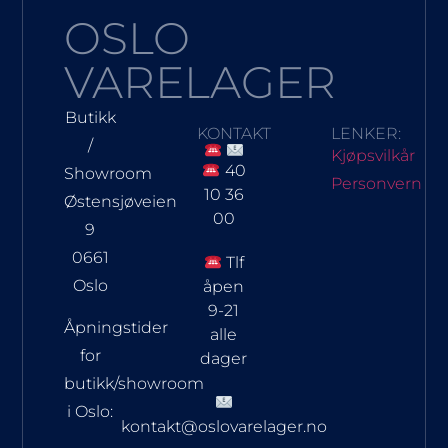
OSLO
VARELAGER
Butikk
KONTAKT
LENKER:
/
Kjøpsvilkår
40
Showroom
Personvern
10 36
Østensjøveien
00
9
0661
Tlf
Oslo
åpen
9-21
Åpningstider
alle
for
dager
butikk/showroom
i Oslo:
kontakt@oslovarelager.no