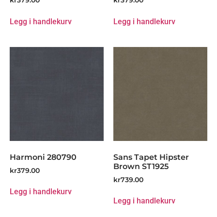
Legg i handlekurv
Legg i handlekurv
Harmoni 280790
Sans Tapet Hipster
Brown ST1925
kr
379.00
kr
739.00
Legg i handlekurv
Legg i handlekurv