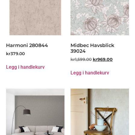
Harmoni 280844
Midbec Havsblick
39024
kr
379.00
kr
1,599.00
kr
969.00
Legg i handlekurv
Legg i handlekurv