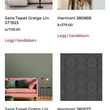
Sans Tapet Greige Lin
Harmoni 280868
ST1923
kr
379.00
kr
739.00
Legg i handlekurv
Legg i handlekurv
Sans Tapet Grønn Lin
Harmoni 280677