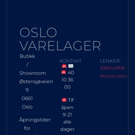
OSLO
VARELAGER
Butikk
KONTAKT
LENKER:
/
Kjøpsvilkår
40
Showroom
Personvern
10 36
Østensjøveien
00
9
0661
Tlf
Oslo
åpen
9-21
Åpningstider
alle
for
dager