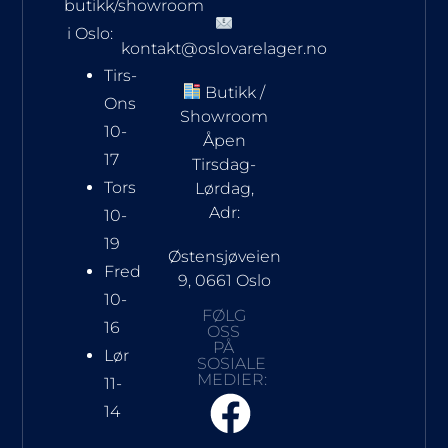
butikk/showroom
i Oslo:
kontakt@oslovarelager.no
Tirs-
Butikk /
Ons
Showroom
10-
Åpen
17
Tirsdag-
Tors
Lørdag,
Adr:
10-
19
Østensjøveien
Fred
9, 0661 Oslo
10-
FØLG
16
OSS
PÅ
Lør
SOSIALE
MEDIER:
11-
14