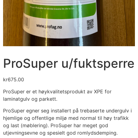
ProSuper u/fuktsperre
kr
675.00
ProSuper er et høykvalitetsprodukt av XPE for
laminatgulv og parkett.
ProSuper egner seg installert på trebaserte undergulv i
hjemlige og offentlige miljø med normal til høy trafikk
og last (møblering). ProSuper har meget god
utjevningsevne og spesielt god romlydsdemping.