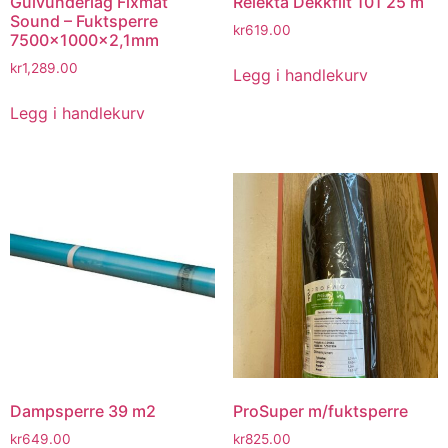
Gulvunderlag Fixmat
Relekta Dekkfilt 101 25 m
Sound – Fuktsperre
kr
619.00
7500x1000x2,1mm
kr
1,289.00
Legg i handlekurv
Legg i handlekurv
Dampsperre 39 m2
ProSuper m/fuktsperre
kr
649.00
kr
825.00