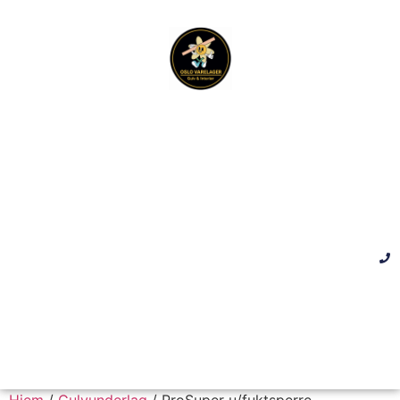
Hjem
/
Gulvunderlag
/ ProSuper u/fuktsperre