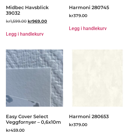
Midbec Havsblick
Harmoni 280745
39032
kr
379.00
kr
1,599.00
kr
969.00
Legg i handlekurv
Legg i handlekurv
Easy Cover Select
Harmoni 280653
Veggfornyer – 0,6x10m
kr
379.00
kr
459.00