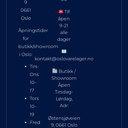
9
0661
Tlf
Oslo
åpen
9-21
Åpningstider
alle
for
dager
butikk/showroom
i Oslo:
kontakt@oslovarelager.no
Tirs-
Butikk /
Ons
Showroom
10-
Åpen
17
Tirsdag-
Tors
Lørdag,
Adr:
10-
19
Østensjøveien
Fred
9, 0661 Oslo