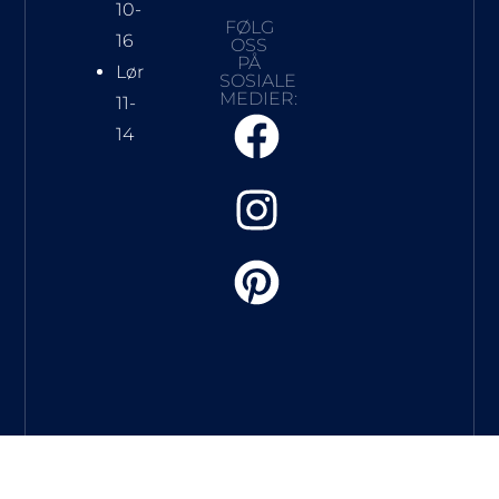
10-
FØLG
16
OSS
PÅ
Lør
SOSIALE
MEDIER:
11-
14