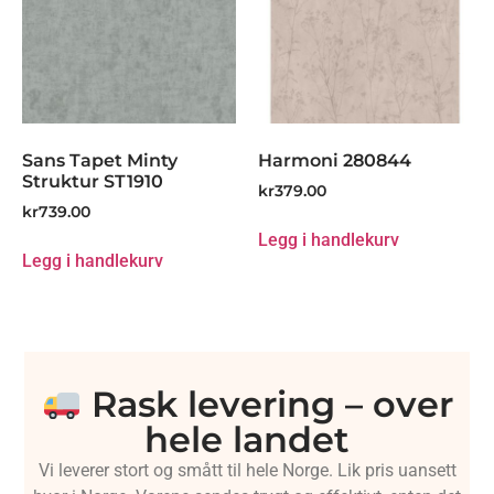
Sans Tapet Minty
Harmoni 280844
Struktur ST1910
kr
379.00
kr
739.00
Legg i handlekurv
Legg i handlekurv
Rask levering – over
hele landet
Vi leverer stort og smått til hele Norge. Lik pris uansett