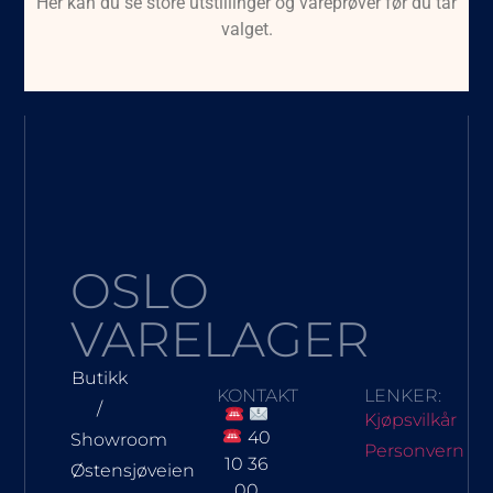
Her kan du se store utstillinger og vareprøver før du tar
valget.
OSLO
VARELAGER
Butikk
KONTAKT
LENKER:
/
Kjøpsvilkår
40
Showroom
Personvern
10 36
Østensjøveien
00