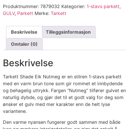
Produktnummer:
7879032
Kategorier:
1-stavs parkett
,
GULV
,
Parkett
Merke:
Tarkett
Beskrivelse
Tilleggsinformasjon
Omtaler (0)
Beskrivelse
Tarkett Shade Eik Nutmeg er en stilren 1-stavs parkett
med en varm brun tone som gir rommet et innbydende
og behagelig uttrykk. Fargen “Nutmeg” tilfører gulvet en
naturlig dybde, og gjør det til et godt valg for deg som
ønsker et gulv med mer karakter enn de helt lyse
variantene.
Den varme nyansen fungerer godt sammen med både
lyse og mørkere interiørdetaljer, og gjør det enkelt å