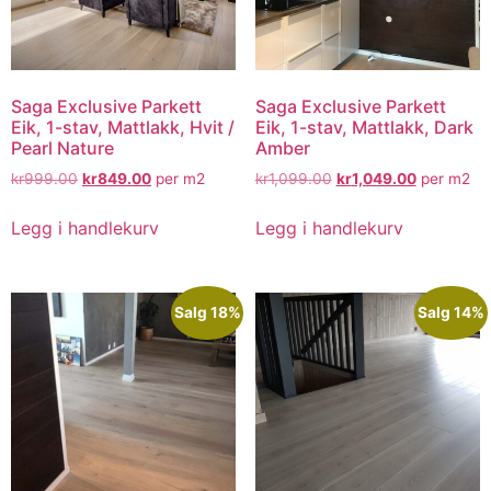
Saga Exclusive Parkett
Saga Exclusive Parkett
Eik, 1-stav, Mattlakk, Hvit /
Eik, 1-stav, Mattlakk, Dark
Pearl Nature
Amber
kr
999.00
kr
849.00
per m2
kr
1,099.00
kr
1,049.00
per m2
Legg i handlekurv
Legg i handlekurv
Salg 18%
Salg 14%