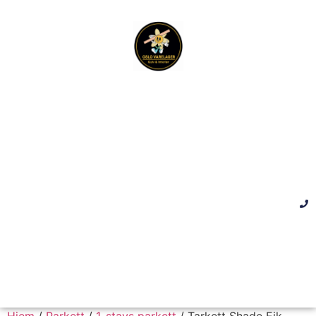
Hjem
/
Parkett
/
1-stavs parkett
/ Tarkett Shade Eik