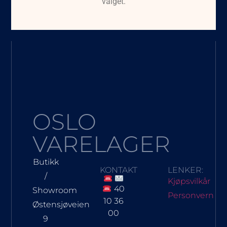
valget.
OSLO
VARELAGER
Butikk
KONTAKT
LENKER:
/
Kjøpsvilkår
40
Showroom
Personvern
10 36
Østensjøveien
00
9