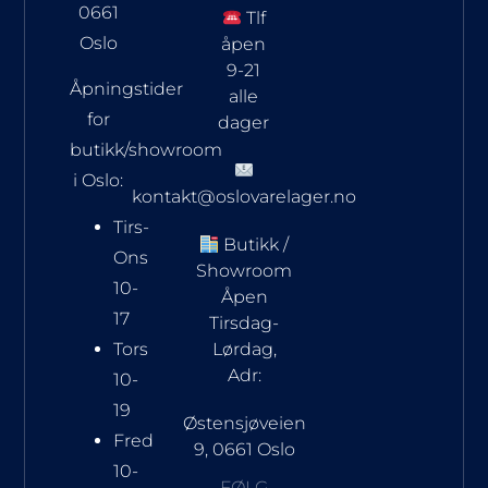
0661
Tlf
Oslo
åpen
9-21
Åpningstider
alle
for
dager
butikk/showroom
i Oslo:
kontakt@oslovarelager.no
Tirs-
Butikk /
Ons
Showroom
10-
Åpen
17
Tirsdag-
Tors
Lørdag,
Adr:
10-
19
Østensjøveien
Fred
9, 0661 Oslo
10-
FØLG