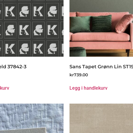
eld 37842-3
Sans Tapet Grønn Lin ST1
kr
739.00
ekurv
Legg i handlekurv