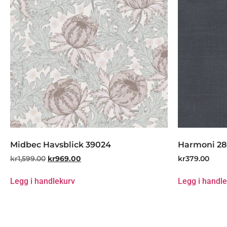
Midbec Havsblick 39024
Harmoni 2
kr
1,599.00
kr
969.00
kr
379.00
Legg i handlekurv
Legg i handl