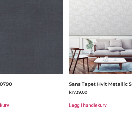
80790
Sans Tapet Hvit Metallic 
kr
739.00
ekurv
Legg i handlekurv