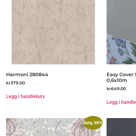
Harmoni 280844
Easy Cover 
0,6x10m
kr
379.00
kr
649.00
Legg i handlekurv
Legg i handl
Salg 39%