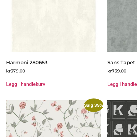
Harmoni 280653
Sans Tapet 
kr
379.00
kr
739.00
Legg i handlekurv
Legg i handl
Salg 39%