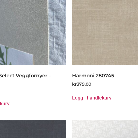
Select Veggfornyer –
Harmoni 280745
kr
379.00
Legg i handlekurv
ekurv