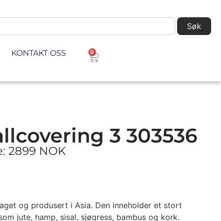
Søk
KONTAKT OSS
0
llcovering 3 303536
ke: 2899 NOK
aget og produsert i Asia. Den inneholder et stort
som jute, hamp, sisal, sjøgress, bambus og kork.