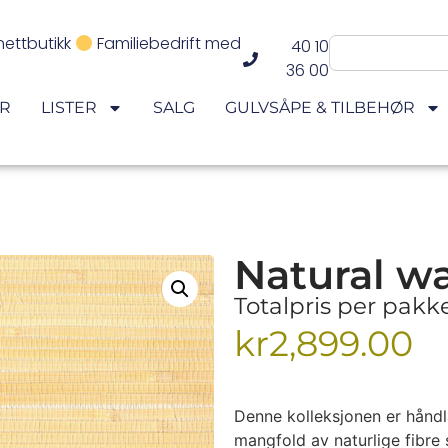
nettbutikk
Familiebedrift med
40 10
36 00
ER
LISTER
SALG
GULVSÅPE & TILBEHØR
Natural wa
Totalpris per pak
kr
2,899.00
Denne kolleksjonen er håndl
mangfold av naturlige fibre 