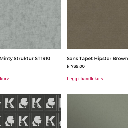
Minty Struktur ST1910
Sans Tapet Hipster Brown
kr
739.00
ekurv
Legg i handlekurv