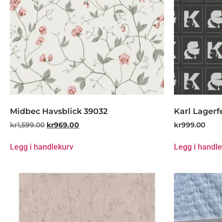
Midbec Havsblick 39032
Karl Lagerf
kr
1,599.00
kr
969.00
kr
999.00
Legg i handlekurv
Legg i handl