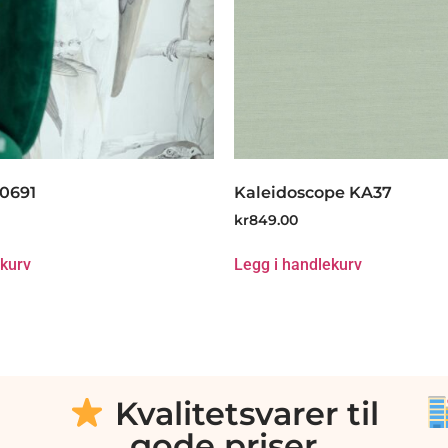
0691
Kaleidoscope KA37
kr
849.00
ekurv
Legg i handlekurv
Kvalitetsvarer til
gode priser