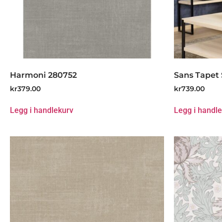
Harmoni 280752
Sans Tapet 
kr
379.00
kr
739.00
Legg i handlekurv
Legg i handl