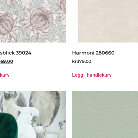
sblick 39024
Harmoni 280660
969.00
kr
379.00
ekurv
Legg i handlekurv