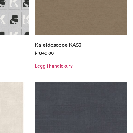
Kaleidoscope KA53
kr
849.00
Legg i handlekurv