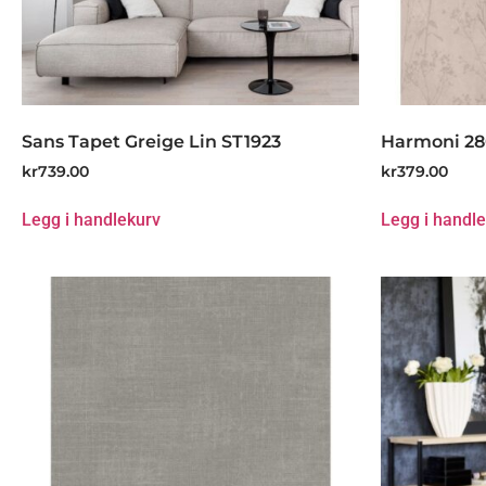
Sans Tapet Greige Lin ST1923
Harmoni 2
kr
739.00
kr
379.00
Legg i handlekurv
Legg i handl