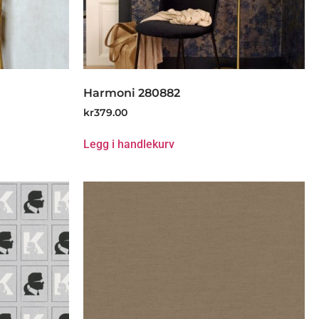
Harmoni 280882
kr
379.00
Legg i handlekurv