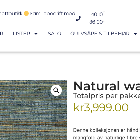
nettbutikk
Familiebedrift med
40 10
36 00
ER
LISTER
SALG
GULVSÅPE & TILBEHØR
Natural wa
Totalpris per pak
kr
3,999.00
Denne kolleksjonen er håndl
mangfold av naturlige fibre 