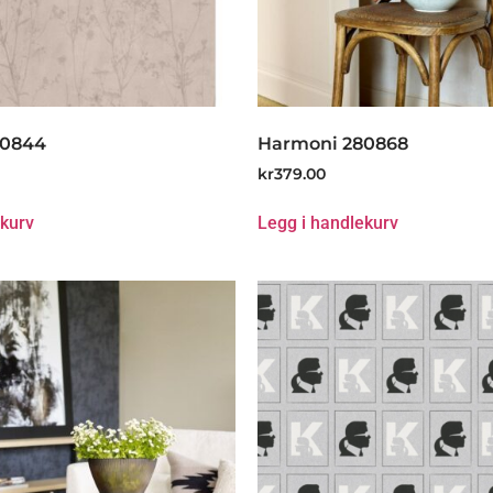
80844
Harmoni 280868
kr
379.00
ekurv
Legg i handlekurv