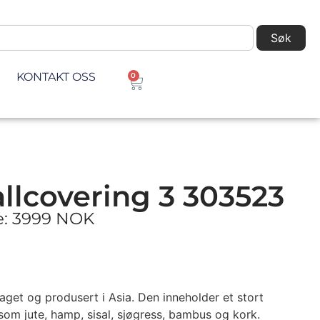
Søk
KONTAKT OSS
0
llcovering 3 303523
ke: 3999 NOK
aget og produsert i Asia. Den inneholder et stort
som jute, hamp, sisal, sjøgress, bambus og kork.