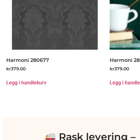
Harmoni 280677
Harmoni 28
kr
379.00
kr
379.00
Legg i handlekurv
Legg i handl
Rask levering –