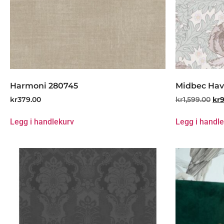
Harmoni 280745
Midbec Hav
kr
379.00
kr
1,599.00
kr
Legg i handlekurv
Legg i handl