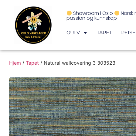
Showroom i Oslo
Norsk 
passion og kunnskap
GULV
TAPET
PEIS
Hjem
/
Tapet
/ Natural wallcovering 3 303523