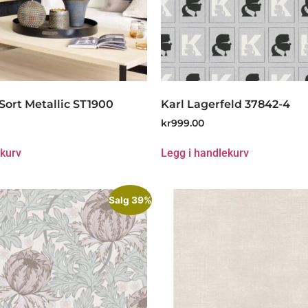
Sort Metallic ST1900
Karl Lagerfeld 37842-4
kr
999.00
ekurv
Legg i handlekurv
Salg 39%