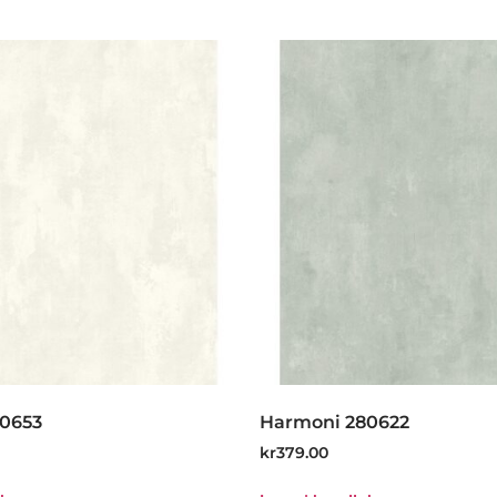
0653
Harmoni 280622
kr
379.00