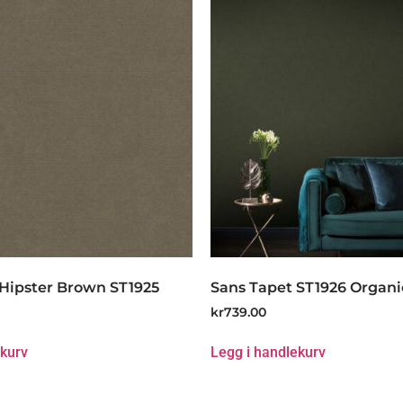
 Hipster Brown ST1925
Sans Tapet ST1926 Organi
kr
739.00
ekurv
Legg i handlekurv