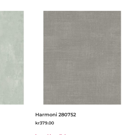
Harmoni 280752
kr
379.00