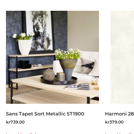
Sans Tapet Sort Metallic ST1900
Harmoni 28
kr
739.00
kr
379.00