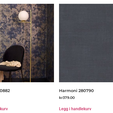
80882
Harmoni 280790
kr
379.00
ekurv
Legg i handlekurv