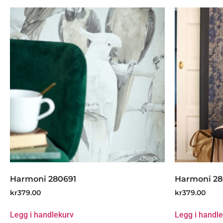
Harmoni 280691
Harmoni 2
kr
379.00
kr
379.00
Legg i handlekurv
Legg i handl