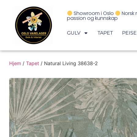
Showroom i Oslo
Norsk 
passion og kunnskap
GULV
TAPET
PEIS
Hjem
/
Tapet
/ Natural Living 38638-2