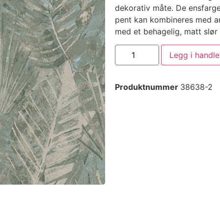
dekorativ måte. De ensfarged
pent kan kombineres med an
med et behagelig, matt slør 
Legg i handl
Produktnummer
38638-2