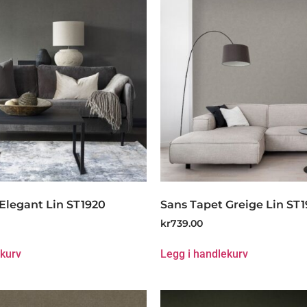
Elegant Lin ST1920
Sans Tapet Greige Lin ST1
kr
739.00
ekurv
Legg i handlekurv