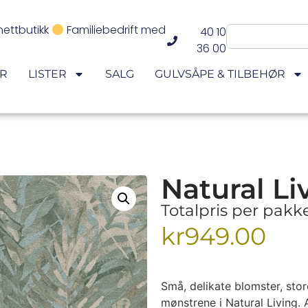
nettbutikk
Familiebedrift med
40 10
36 00
ER
LISTER
SALG
GULVSÅPE & TILBEHØR
Natural Li
Totalpris per pak
kr
949.00
Små, delikate blomster, stor
mønstrene i Natural Living.