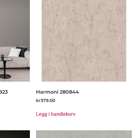
923
Harmoni 280844
kr
379.00
Legg i handlekurv