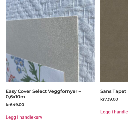
Easy Cover Select Veggfornyer –
Sans Tapet
0,6x10m
kr
739.00
kr
649.00
Legg i handl
Legg i handlekurv