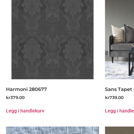
Harmoni 280677
Sans Tapet 
kr
379.00
kr
739.00
Legg i handlekurv
Legg i handl