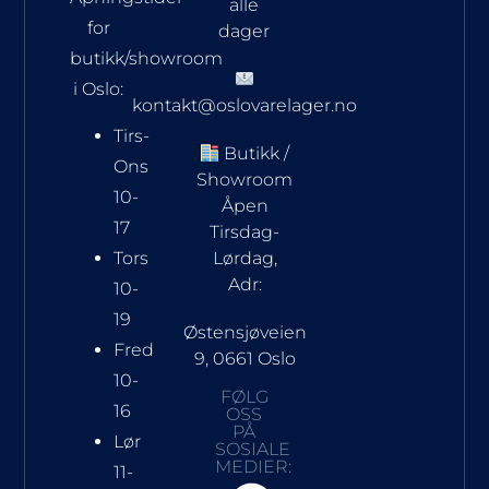
alle
for
dager
butikk/showroom
i Oslo:
kontakt@oslovarelager.no
Tirs-
Butikk /
Ons
Showroom
10-
Åpen
17
Tirsdag-
Tors
Lørdag,
Adr:
10-
19
Østensjøveien
Fred
9, 0661 Oslo
10-
FØLG
16
OSS
PÅ
Lør
SOSIALE
MEDIER:
11-