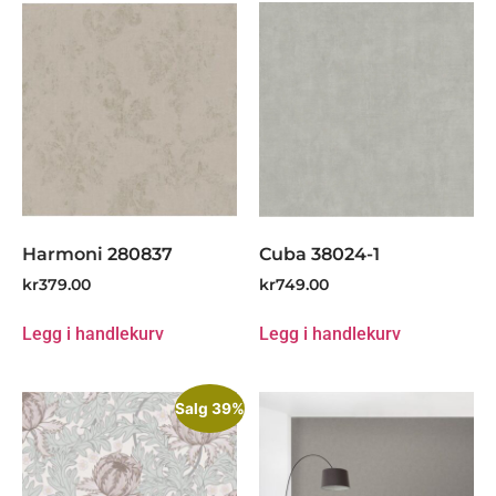
Harmoni 280837
Cuba 38024-1
kr
379.00
kr
749.00
Legg i handlekurv
Legg i handlekurv
Salg 39%