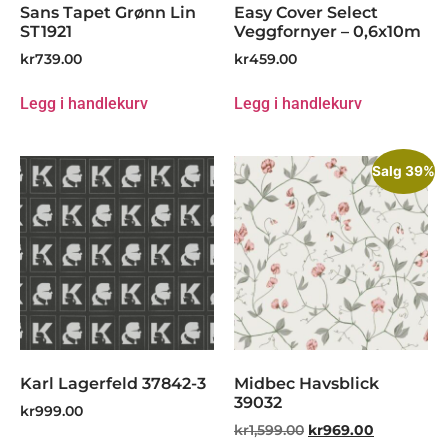
Sans Tapet Grønn Lin
Easy Cover Select
ST1921
Veggfornyer – 0,6x10m
kr
739.00
kr
459.00
Legg i handlekurv
Legg i handlekurv
Salg 39%
Karl Lagerfeld 37842-3
Midbec Havsblick
39032
kr
999.00
kr
1,599.00
kr
969.00