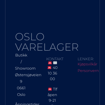
OSLO
VARELAGER
Butikk
KONTAKT
LENKER:
/
Kjøpsvilkår
40
Showroom
Personvern
10 36
Østensjøveien
00
9
0661
Tlf
Oslo
åpen
9-21
Åpningstider