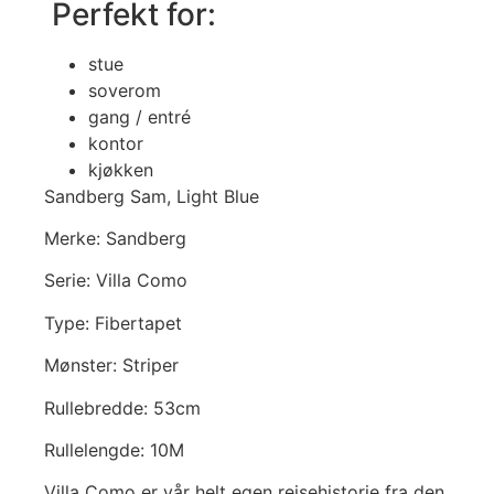
Perfekt for:
stue
soverom
gang / entré
kontor
kjøkken
Sandberg Sam, Light Blue
Merke: Sandberg
Serie: Villa Como
Type: Fibertapet
Mønster: Striper
Rullebredde: 53cm
Rullelengde: 10M
Villa Como er vår helt egen reisehistorie fra den