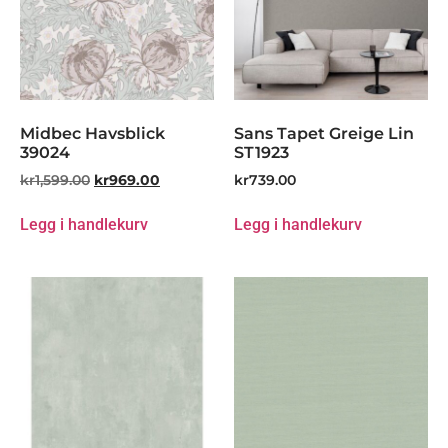
Midbec Havsblick
Sans Tapet Greige Lin
39024
ST1923
kr
1,599.00
kr
969.00
kr
739.00
Legg i handlekurv
Legg i handlekurv