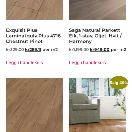
Exquisit Plus
Saga Natural Parkett
Laminatgulv Plus 4716
Eik, 1-stav, Oljet, Hvit /
Chestnut Pinot
Harmony
kr
329.00
kr
289.11
per m2
kr
1,199.00
kr
949.00
per m2
Legg i handlekurv
Legg i handlekurv
Salg 26%