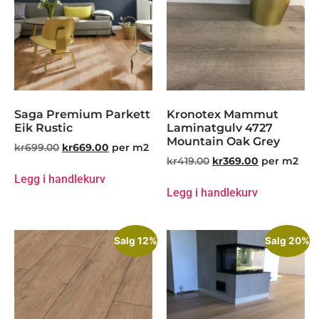
Saga Premium Parkett
Kronotex Mammut
Eik Rustic
Laminatgulv 4727
Mountain Oak Grey
kr
699.00
kr
669.00
per m2
kr
419.00
kr
369.00
per m2
Legg i handlekurv
Legg i handlekurv
Salg 12%
Salg 20%