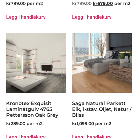
kr
799.00
per m2
kr
799.00
kr
679.00
per m2
Legg i handlekurv
Legg i handlekurv
Kronotex Exquisit
Saga Natural Parkett
Laminatgulv 4765
Eik, 1-stav, Oljet, Natur /
Pettersson Oak Grey
Bliss
kr
289.00
per m2
kr
1,099.00
per m2
Legg i handlekurv
Legg i handlekurv