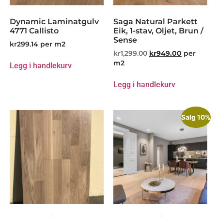
Dynamic Laminatgulv
Saga Natural Parkett
4771 Callisto
Eik, 1-stav, Oljet, Brun /
Sense
kr
299.14
per m2
kr
1,299.00
kr
949.00
per
m2
Legg i handlekurv
Legg i handlekurv
Salg 10%