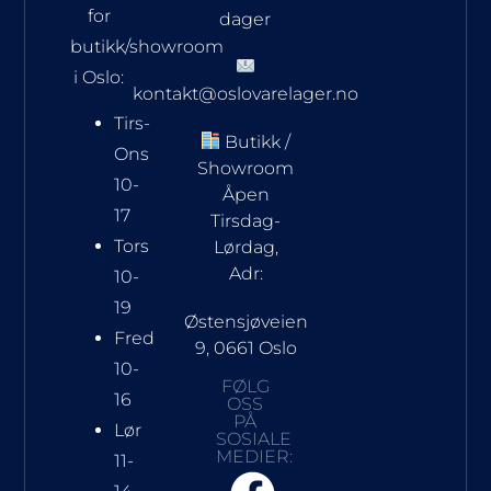
for
dager
butikk/showroom
i Oslo:
kontakt@oslovarelager.no
Tirs-
Butikk /
Ons
Showroom
10-
Åpen
17
Tirsdag-
Tors
Lørdag,
Adr:
10-
19
Østensjøveien
Fred
9, 0661 Oslo
10-
FØLG
16
OSS
PÅ
Lør
SOSIALE
MEDIER:
11-