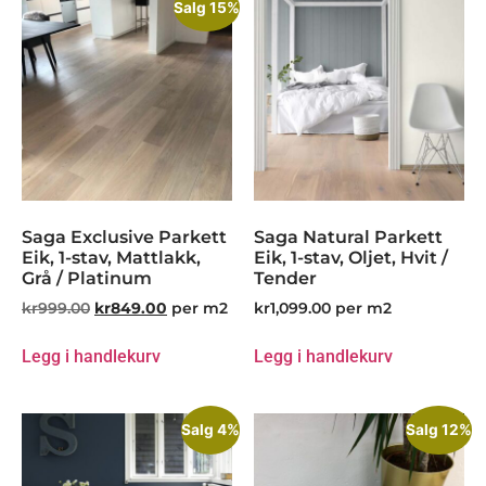
Salg 15%
Saga Exclusive Parkett
Saga Natural Parkett
Eik, 1-stav, Mattlakk,
Eik, 1-stav, Oljet, Hvit /
Grå / Platinum
Tender
kr
999.00
kr
849.00
per m2
kr
1,099.00
per m2
Legg i handlekurv
Legg i handlekurv
Salg 4%
Salg 12%