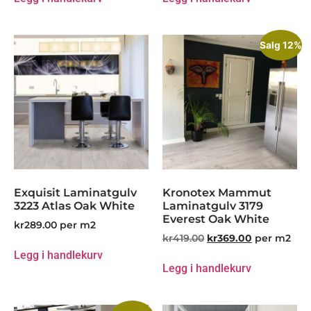
Salg 12%
Exquisit Laminatgulv
Kronotex Mammut
3223 Atlas Oak White
Laminatgulv 3179
Everest Oak White
kr
289.00
per m2
kr
419.00
kr
369.00
per m2
Legg i handlekurv
Legg i handlekurv