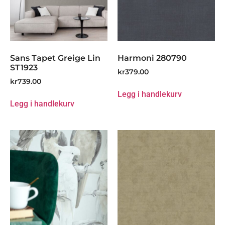
Sans Tapet Greige Lin
Harmoni 280790
ST1923
kr
379.00
kr
739.00
Legg i handlekurv
Legg i handlekurv