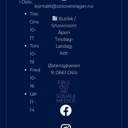
i Oslo:
kontakt@oslovarelager.no
Tirs-
Butikk /
Ons
Showroom
10-
Åpen
17
Tirsdag-
Tors
Lørdag,
Adr:
10-
19
Østensjøveien
Fred
9, 0661 Oslo
10-
FØLG
16
OSS
PÅ
Lør
SOSIALE
MEDIER:
11-
14