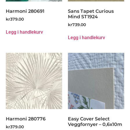
Harmoni 280691
Sans Tapet Curious
Mind ST1924
kr
379.00
kr
739.00
Legg i handlekurv
Legg i handlekurv
Harmoni 280776
Easy Cover Select
Veggfornyer – 0,6x10m
kr
379.00