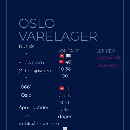
OSLO
VARELAGER
Butikk
KONTAKT
LENKER:
/
Kjøpsvilkår
40
Showroom
Personvern
10 36
Østensjøveien
00
9
0661
Tlf
Oslo
åpen
9-21
Åpningstider
alle
for
dager
butikk/showroom