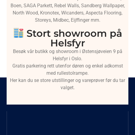
Boen, SAGA Parkett, Rebel Walls, Sandberg Wallpaper,
North Wood, Kronotex, Wicanders, Aspecta Flooring,
Storeys, Midbec, Eijffinger mm.
Stort showroom på
Helsfyr
Besøk vår butikk og showroom i Østensjøveien 9 på
Helsfyr i Oslo.
Gratis parkering rett utenfor døren og enkel adkomst
med rullestolrampe.
Her kan du se store utstillinger og vareprøver før du tar
valget.