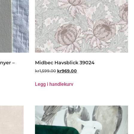
nyer –
Midbec Havsblick 39024
kr
1,599.00
kr
969.00
Legg i handlekurv