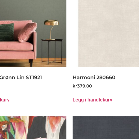
Grønn Lin ST1921
Harmoni 280660
kr
379.00
ekurv
Legg i handlekurv