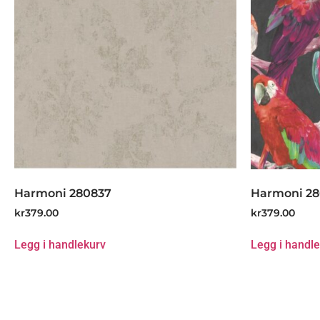
Harmoni 280837
Harmoni 2
kr
379.00
kr
379.00
Legg i handlekurv
Legg i handl