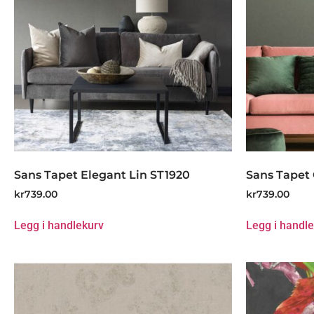
Sans Tapet Elegant Lin ST1920
Sans Tapet 
kr
739.00
kr
739.00
Legg i handlekurv
Legg i handl