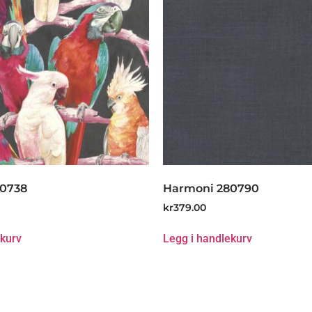
80738
Harmoni 280790
kr
379.00
ekurv
Legg i handlekurv