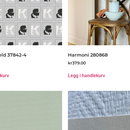
eld 37842-4
Harmoni 280868
kr
379.00
ekurv
Legg i handlekurv