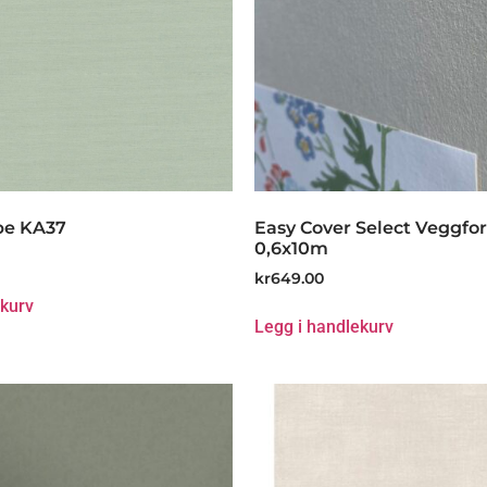
pe KA37
Easy Cover Select Veggfor
0,6x10m
kr
649.00
ekurv
Legg i handlekurv