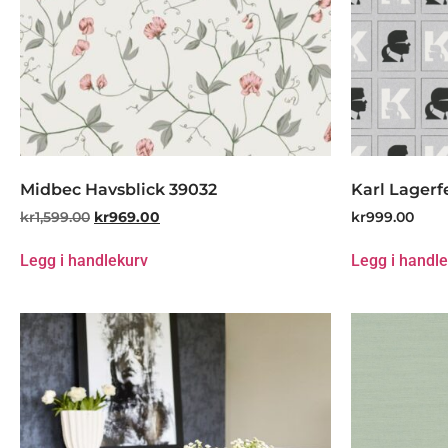
Midbec Havsblick 39032
Karl Lagerf
kr
1,599.00
kr
969.00
kr
999.00
Legg i handlekurv
Legg i handl