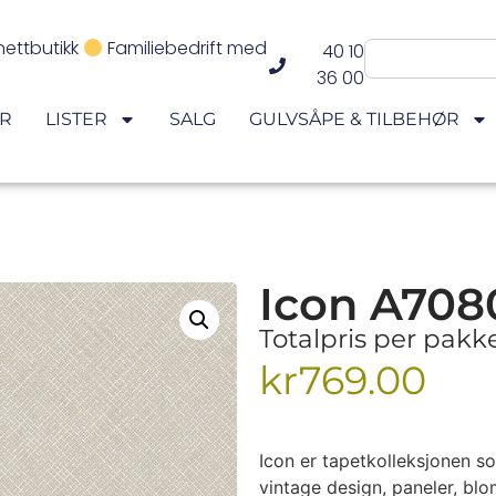
nettbutikk
Familiebedrift med
40 10
36 00
ER
LISTER
SALG
GULVSÅPE & TILBEHØR
Icon A708
Totalpris per pak
kr
769.00
Icon er tapetkolleksjonen so
vintage design, paneler, blo