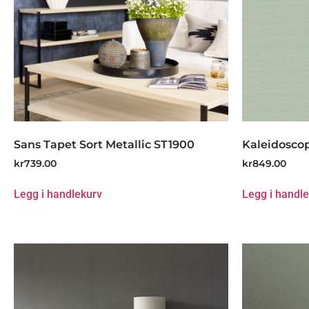
Sans Tapet Sort Metallic ST1900
Kaleidosco
kr
739.00
kr
849.00
Legg i handlekurv
Legg i handl