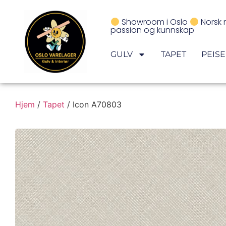
Showroom i Oslo
Norsk 
passion og kunnskap
GULV
TAPET
PEIS
Hjem
/
Tapet
/ Icon A70803