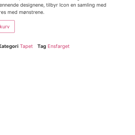
 spennende designene, tilbyr Icon en samling med
res med mønstrene.
ekurv
Kategori
Tapet
Tag
Ensfarget