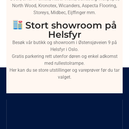
North Wood, Kronotex, Wicanders, Aspecta Flooring,
Storeys, Midbec, Eijffinger mm.
Stort showroom på
Helsfyr
Besøk vår butikk og showroom i Østensjøveien 9 på
Helsfyr i Oslo.
Gratis parkering rett utenfor døren og enkel adkomst
med rullestolrampe.
Her kan du se store utstillinger og vareprøver før du tar
valget.