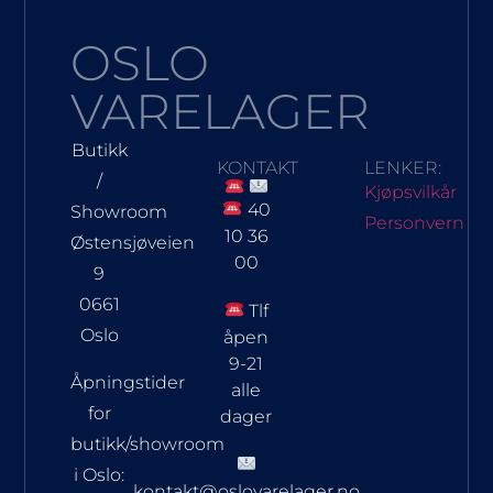
OSLO
VARELAGER
Butikk
KONTAKT
LENKER:
/
Kjøpsvilkår
40
Showroom
Personvern
10 36
Østensjøveien
00
9
0661
Tlf
Oslo
åpen
9-21
Åpningstider
alle
for
dager
butikk/showroom
i Oslo:
kontakt@oslovarelager.no