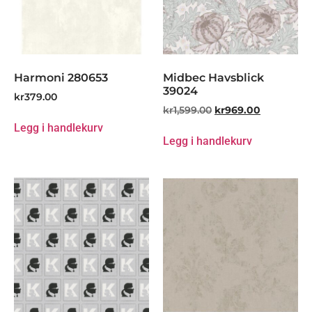
Harmoni 280653
Midbec Havsblick
39024
kr
379.00
kr
1,599.00
kr
969.00
Legg i handlekurv
Legg i handlekurv