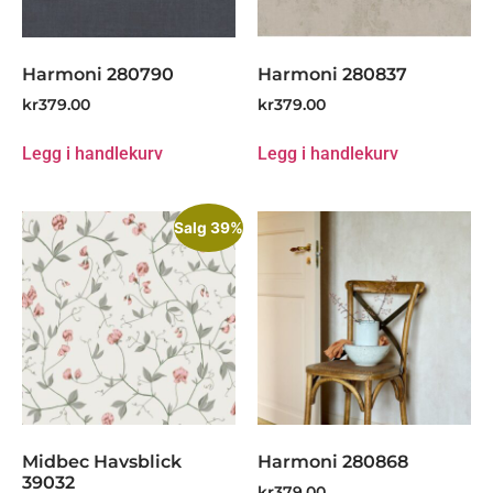
Harmoni 280790
Harmoni 280837
kr
379.00
kr
379.00
Legg i handlekurv
Legg i handlekurv
Salg 39%
Midbec Havsblick
Harmoni 280868
39032
kr
379.00