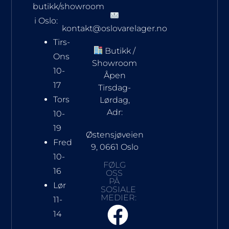
butikk/showroom
i Oslo:
kontakt@oslovarelager.no
Tirs-
Butikk /
Ons
Showroom
10-
Åpen
17
Tirsdag-
Tors
Lørdag,
Adr:
10-
19
Østensjøveien
Fred
9, 0661 Oslo
10-
FØLG
16
OSS
PÅ
Lør
SOSIALE
MEDIER:
11-
14