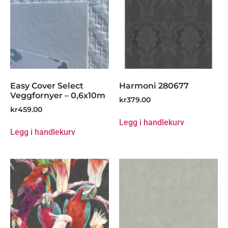
Easy Cover Select
Harmoni 280677
Veggfornyer – 0,6x10m
kr
379.00
kr
459.00
Legg i handlekurv
Legg i handlekurv