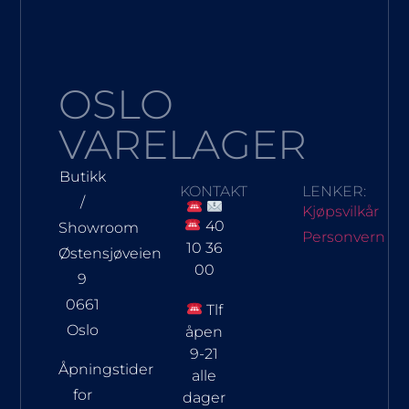
OSLO
VARELAGER
Butikk
KONTAKT
LENKER:
/
Kjøpsvilkår
40
Showroom
Personvern
10 36
Østensjøveien
00
9
0661
Tlf
Oslo
åpen
9-21
Åpningstider
alle
for
dager