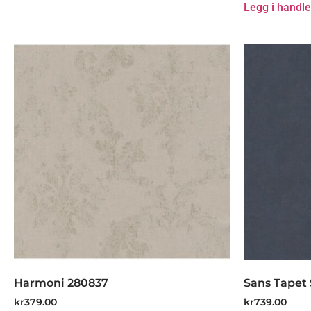
Legg i handl
Harmoni 280837
Sans Tapet 
kr
379.00
kr
739.00