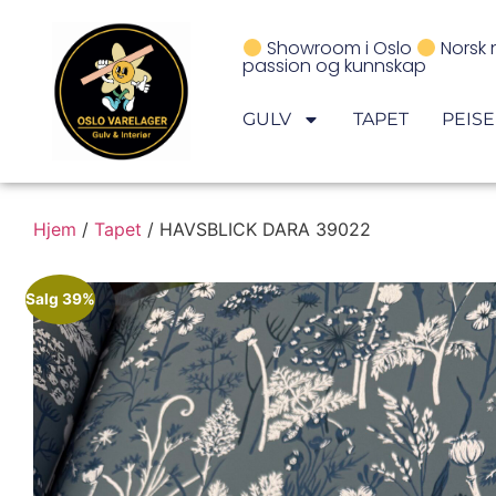
Showroom i Oslo
Norsk 
passion og kunnskap
GULV
TAPET
PEIS
Hjem
/
Tapet
/ HAVSBLICK DARA 39022
Salg 39%