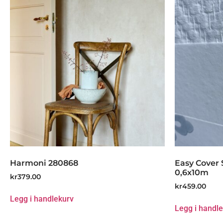
Harmoni 280868
Easy Cover 
0,6x10m
kr
379.00
kr
459.00
Legg i handlekurv
Legg i handl