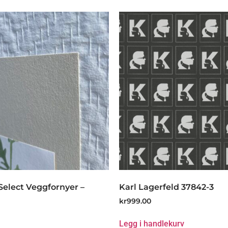
Select Veggfornyer –
Karl Lagerfeld 37842-3
kr
999.00
Legg i handlekurv