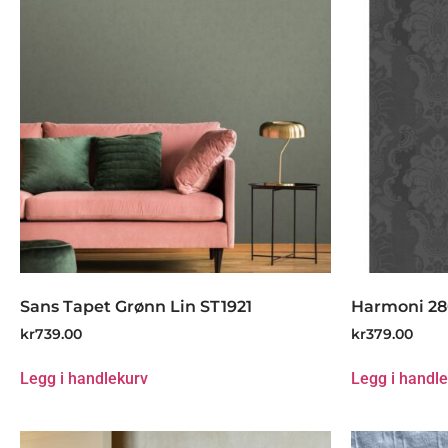
Sans Tapet Grønn Lin ST1921
Harmoni 2
kr
739.00
kr
379.00
Legg i handlekurv
Legg i handl