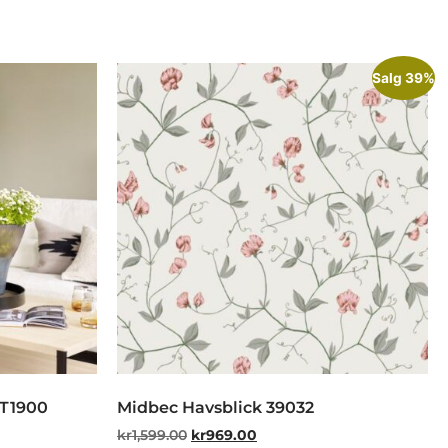
Salg 39%
ST1900
Midbec Havsblick 39032
kr
1,599.00
kr
969.00