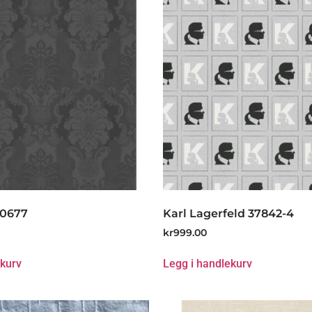
80677
Karl Lagerfeld 37842-4
kr
999.00
ekurv
Legg i handlekurv