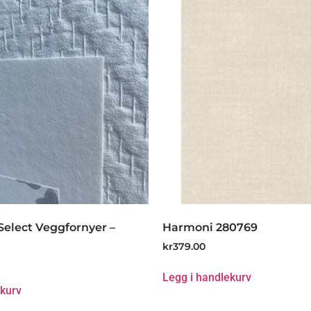
Select Veggfornyer –
Harmoni 280769
kr
379.00
Legg i handlekurv
ekurv