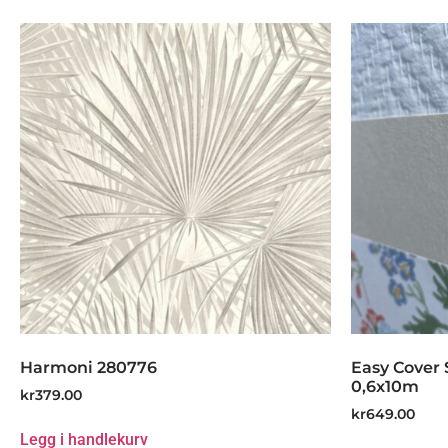
Harmoni 280776
Easy Cover 
0,6x10m
kr
379.00
kr
649.00
Legg i handlekurv