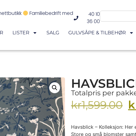
nettbutikk
Familiebedrift med
40 10
36 00
ER
LISTER
SALG
GULVSÅPE & TILBEHØR
HAVSBLIC
Totalpris per pak
k
kr
1,599.00
Havsblick – Kolleksjon: Her 
Store og små blomster samt 