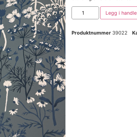
Legg i handl
Produktnummer
39022
K