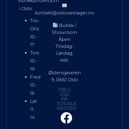
butikk/showroom
i Oslo:
kontakt@oslovarelager.no
Tirs-
Butikk /
Ons
Showroom
10-
Åpen
17
Tirsdag-
Tors
Lørdag,
Adr:
10-
19
Østensjøveien
Fred
9, 0661 Oslo
10-
FØLG
16
OSS
PÅ
Lør
SOSIALE
MEDIER:
11-
14