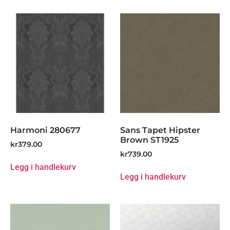
Harmoni 280677
Sans Tapet Hipster
Brown ST1925
kr
379.00
kr
739.00
Legg i handlekurv
Legg i handlekurv