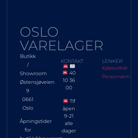
OSLO
VARELAGER
Butikk
KONTAKT
LENKER:
/
Kjøpsvilkår
40
Showroom
Personvern
10 36
Østensjøveien
00
9
0661
Tlf
Oslo
åpen
9-21
Åpningstider
alle
for
dager