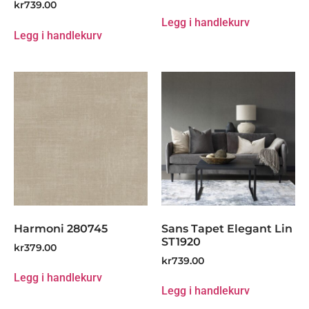
kr
739.00
Legg i handlekurv
Legg i handlekurv
Harmoni 280745
Sans Tapet Elegant Lin
ST1920
kr
379.00
kr
739.00
Legg i handlekurv
Legg i handlekurv