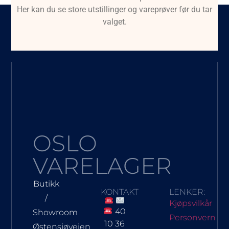
Her kan du se store utstillinger og vareprøver før du tar
valget.
OSLO
VARELAGER
Butikk
KONTAKT
LENKER:
/
Kjøpsvilkår
40
Showroom
Personvern
10 36
Østensjøveien