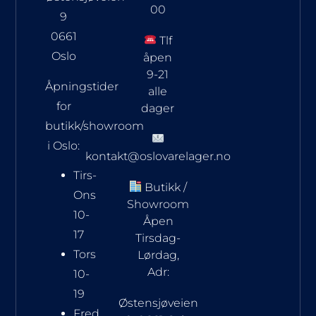
00
9
0661
Tlf
Oslo
åpen
9-21
Åpningstider
alle
for
dager
butikk/showroom
i Oslo:
kontakt@oslovarelager.no
Tirs-
Butikk /
Ons
Showroom
10-
Åpen
17
Tirsdag-
Tors
Lørdag,
Adr:
10-
19
Østensjøveien
Fred