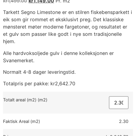
kr
1,499.00
kr
1,149.00
Pr. m2
Tarkett Segno Limestone er en stilren fiskebensparkett i
eik som gir rommet et eksklusivt preg. Det klassiske
mønsteret møter moderne fargetoner, og resultatet er
et gulv som passer like godt i nye som tradisjonelle
hjem.
Alle hardvoksoljede gulv i denne kolleksjonen er
Svanemerket.
Normalt 4-8 dager leveringstid.
Totalpris per pakke:
kr
2,642.70
Totalt areal (m2) (m2)
Faktisk Areal (m2)
2.30