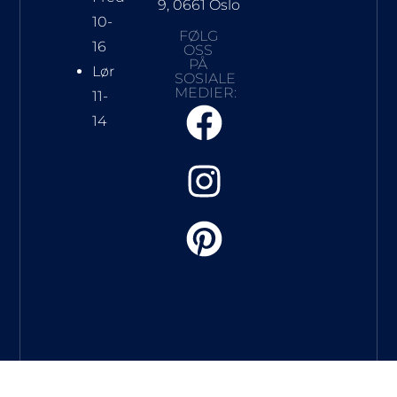
9, 0661 Oslo
10-
FØLG
16
OSS
PÅ
Lør
SOSIALE
MEDIER:
11-
14