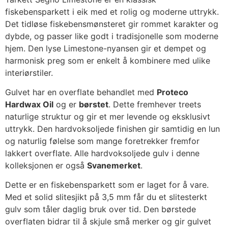
fiskebensparkett i eik med et rolig og moderne uttrykk.
Det tidløse fiskebensmønsteret gir rommet karakter og
dybde, og passer like godt i tradisjonelle som moderne
hjem. Den lyse Limestone-nyansen gir et dempet og
harmonisk preg som er enkelt å kombinere med ulike
interiørstiler.
Gulvet har en overflate behandlet med
Proteco
Hardwax Oil
og er
børstet
. Dette fremhever treets
naturlige struktur og gir et mer levende og eksklusivt
uttrykk. Den hardvoksoljede finishen gir samtidig en lun
og naturlig følelse som mange foretrekker fremfor
lakkert overflate. Alle hardvoksoljede gulv i denne
kolleksjonen er også
Svanemerket
.
Dette er en fiskebensparkett som er laget for å vare.
Med et solid slitesjikt på 3,5 mm får du et slitesterkt
gulv som tåler daglig bruk over tid. Den børstede
overflaten bidrar til å skjule små merker og gir gulvet