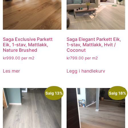
Saga Exclusive Parkett
Saga Elegant Parkett Eik,
Eik, 1-stav, Mattlakk,
1-stav, Mattlakk, Hvit /
Nature Brushed
Coconut
kr
999.00
per m2
kr
799.00
per m2
Les mer
Legg i handlekurv
Salg 13%
Salg 18%