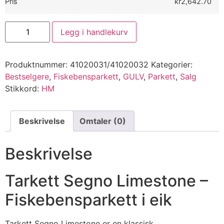
Pris
kr2,642.70
Legg i handlekurv
Produktnummer:
41020031/41020032
Kategorier:
Bestselgere
,
Fiskebensparkett
,
GULV
,
Parkett
,
Salg
Stikkord:
HM
Beskrivelse
Omtaler (0)
Beskrivelse
Tarkett Segno Limestone –
Fiskebensparkett i eik
Tarkett Segno Limestone er en klassisk