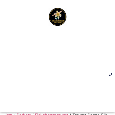
Hjem
/
Parkett
/
Fiskebensparkett
/ Tarkett Segno Eik