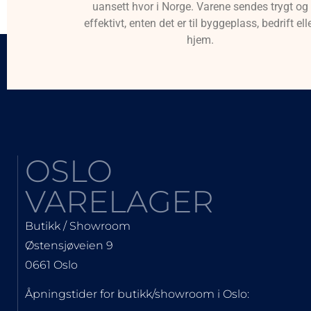
uansett hvor i Norge. Varene sendes trygt og
effektivt, enten det er til byggeplass, bedrift ell
hjem.
OSLO
VARELAGER
Butikk / Showroom
Østensjøveien 9
0661 Oslo
Åpningstider for butikk/showroom i Oslo: