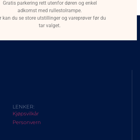
Gratis parkering rett utenfor døren og enkel
adkomst med rullestolrampe.
r kan du se store utstillinger og vareprøver før du
tar valget.
LENKER:
Kjøpsvilkår
Personvern