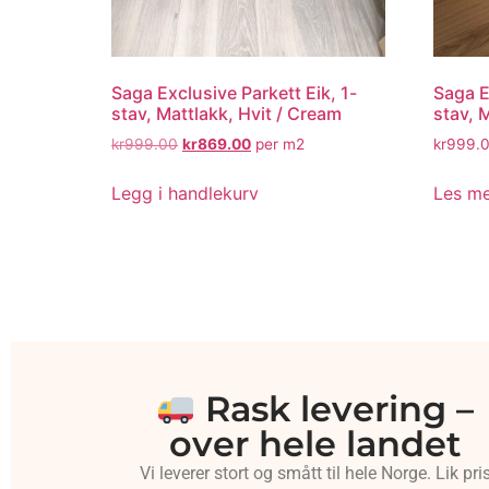
Saga Exclusive Parkett Eik, 1-
Saga E
stav, Mattlakk, Hvit / Cream
stav, 
kr
999.00
kr
869.00
per m2
kr
999.
Legg i handlekurv
Les m
Rask levering –
over hele landet
Vi leverer stort og smått til hele Norge. Lik pri