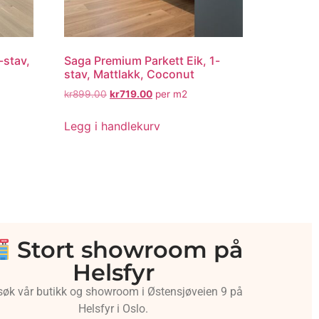
-stav,
Saga Premium Parkett Eik, 1-
stav, Mattlakk, Coconut
kr
899.00
kr
719.00
per m2
Legg i handlekurv
Stort showroom på
Helsfyr
søk vår butikk og showroom i Østensjøveien 9 på
Helsfyr i Oslo.