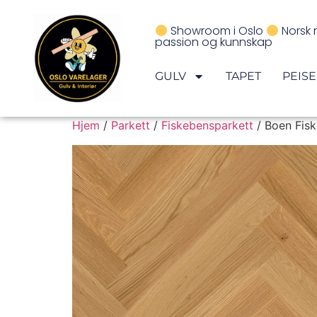
Showroom i Oslo
Norsk 
passion og kunnskap
GULV
TAPET
PEIS
Hjem
/
Parkett
/
Fiskebensparkett
/ Boen Fisk