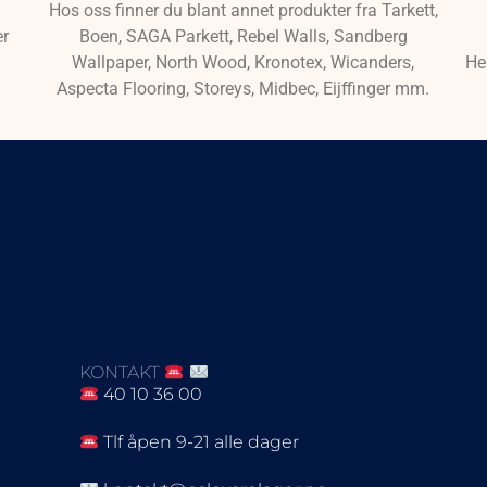
Hos oss finner du blant annet produkter fra Tarkett,
er
Boen, SAGA Parkett, Rebel Walls, Sandberg
Wallpaper, North Wood, Kronotex, Wicanders,
He
Aspecta Flooring, Storeys, Midbec, Eijffinger mm.
KONTAKT
40 10 36 00
Tlf åpen 9-21 alle dager