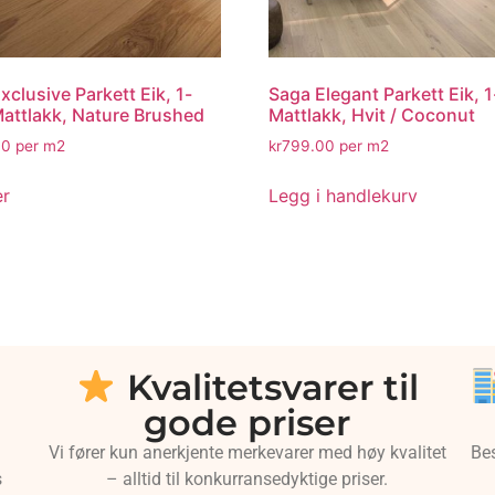
xclusive Parkett Eik, 1-
Saga Elegant Parkett Eik, 1
Mattlakk, Nature Brushed
Mattlakk, Hvit / Coconut
00
per m2
kr
799.00
per m2
er
Legg i handlekurv
Kvalitetsvarer til
gode priser
Vi fører kun anerkjente merkevarer med høy kvalitet
Be
s
– alltid til konkurransedyktige priser.