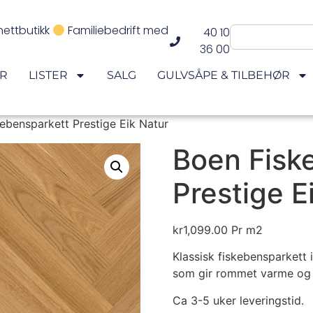
nettbutikk
Familiebedrift med
40 10
36 00
ER
LISTER
SALG
GULVSÅPE & TILBEHØR
ebensparkett Prestige Eik Natur
Boen Fisk
Prestige E
kr
1,099.00
Pr m2
Klassisk fiskebensparkett i
som gir rommet varme og 
Ca 3-5 uker leveringstid.