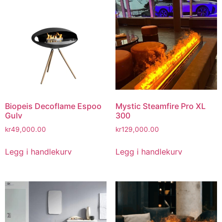
Biopeis Decoflame Espoo
Mystic Steamfire Pro XL
Gulv
300
kr
49,000.00
kr
129,000.00
Legg i handlekurv
Legg i handlekurv