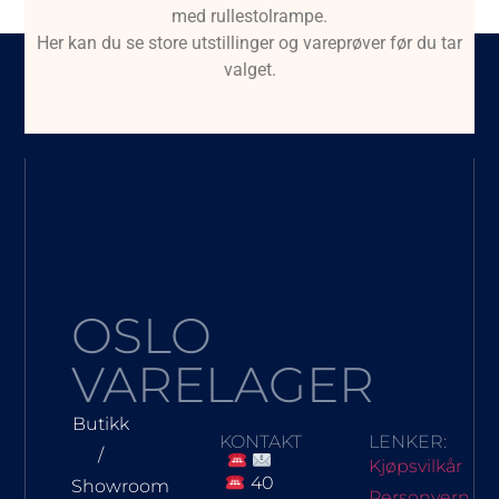
med rullestolrampe.
Her kan du se store utstillinger og vareprøver før du tar
valget.
OSLO
VARELAGER
Butikk
KONTAKT
LENKER:
/
Kjøpsvilkår
40
Showroom
Personvern