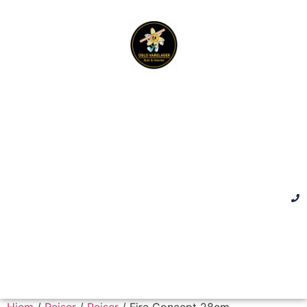
Hjem
/
Peiser
/
Peiser
/ Fire Concept 28cm