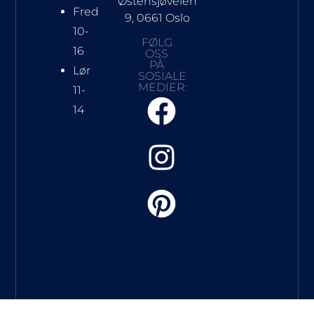
Østensjøveien
Fred
9, 0661 Oslo
10-
FØLG
16
OSS
PÅ
Lør
SOSIALE
MEDIER:
11-
14