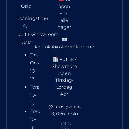
Oslo
åpen
9-21
Åpningstider
alle
for
dager
butikk/showroom
i Oslo:
kontakt@oslovarelager.no
Tirs-
Butikk /
Ons
Showroom
10-
Åpen
17
Tirsdag-
Tors
Lørdag,
Adr:
10-
19
Østensjøveien
Fred
9, 0661 Oslo
10-
FØLG
16
OSS