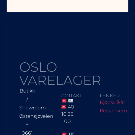
OSLO
VARELAGER
Butikk
KONTAKT
LENKER:
/
Kjøpsvilkår
40
Showroom
Personvern
10 36
Østensjøveien
00
9
0661
Tlf