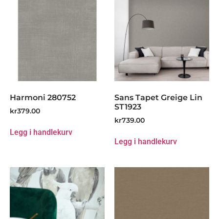
Harmoni 280752
Sans Tapet Greige Lin
ST1923
kr
379.00
kr
739.00
Legg i handlekurv
Legg i handlekurv