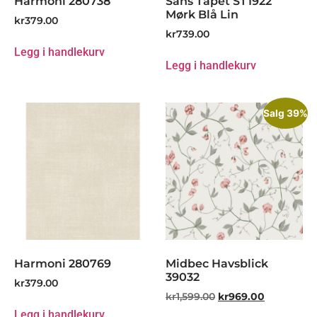
Harmoni 280738
Sans Tapet ST1922
Mørk Blå Lin
kr
379.00
kr
739.00
Legg i handlekurv
Legg i handlekurv
Salg 39%
Harmoni 280769
Midbec Havsblick
39032
kr
379.00
kr
1,599.00
kr
969.00
Legg i handlekurv