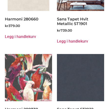
Harmoni 280660
Sans Tapet Hvit
Metallic ST1901
kr
379.00
kr
739.00
Legg i handlekurv
Legg i handlekurv