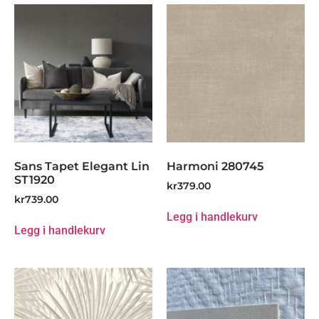
Sans Tapet Elegant Lin
Harmoni 280745
ST1920
kr
379.00
kr
739.00
Legg i handlekurv
Legg i handlekurv