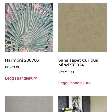
Harmoni 280783
Sans Tapet Curious
Mind ST1924
kr
379.00
kr
739.00
Legg i handlekurv
Legg i handlekurv