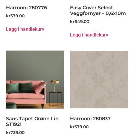
Harmoni 280776
Easy Cover Select
Veggfornyer – 0,6x10m
kr
379.00
kr
649.00
Legg i handlekurv
Legg i handlekurv
Sans Tapet Grønn Lin
Harmoni 280837
ST1921
kr
379.00
kr
739.00