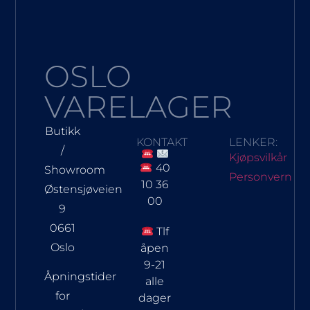
OSLO
VARELAGER
Butikk
KONTAKT
LENKER:
/
Kjøpsvilkår
40
Showroom
Personvern
10 36
Østensjøveien
00
9
0661
Tlf
Oslo
åpen
9-21
Åpningstider
alle
for
dager