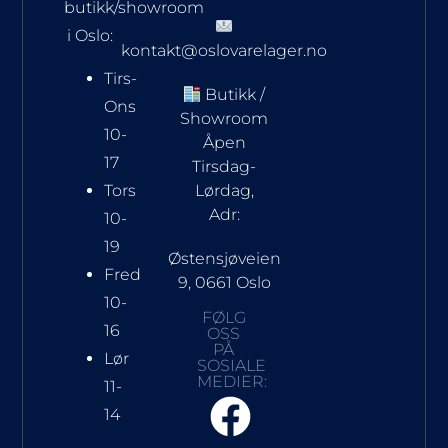
butikk/showroom
i Oslo:
kontakt@oslovarelager.no
Tirs-
Butikk /
Ons
Showroom
10-
Åpen
17
Tirsdag-
Tors
Lørdag,
Adr:
10-
19
Østensjøveien
Fred
9, 0661 Oslo
10-
FØLG
16
OSS
PÅ
Lør
SOSIALE
MEDIER:
11-
14