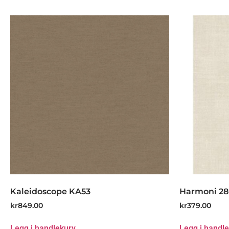
Kaleidoscope KA53
Harmoni 2
kr
849.00
kr
379.00
Legg i handlekurv
Legg i handl