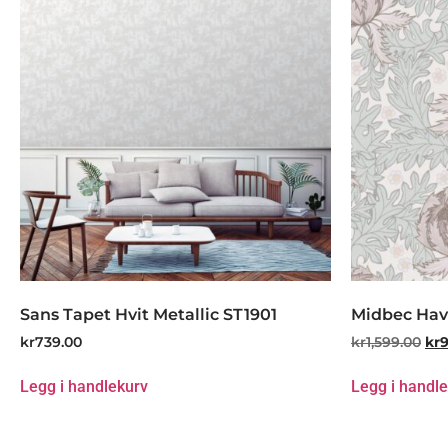
Sans Tapet Hvit Metallic ST1901
Midbec Hav
kr
739.00
kr
1,599.00
kr
Legg i handlekurv
Legg i handl