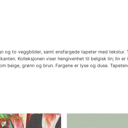
 og to veggbilder, samt ensfargede tapeter med tekstur. Tap
nten. Kolleksjonen viser hengivenhet til belgisk lin; lin er
om beige, grønn og brun. Fargene er lyse og duse. Tapetene