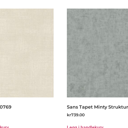
80769
Sans Tapet Minty Struktur
kr
739.00
ekurv
Legg i handlekurv