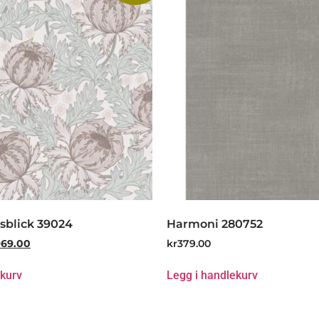
sblick 39024
Harmoni 280752
969.00
kr
379.00
ekurv
Legg i handlekurv