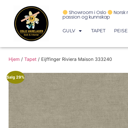
Showroom i Oslo
Norsk 
passion og kunnskap
GULV
TAPET
PEIS
Hjem
/
Tapet
/ Eijffinger Riviera Maison 333240
Salg 29%