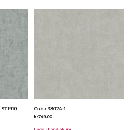
 ST1910
Cuba 38024-1
kr
749.00
Legg i handlekurv