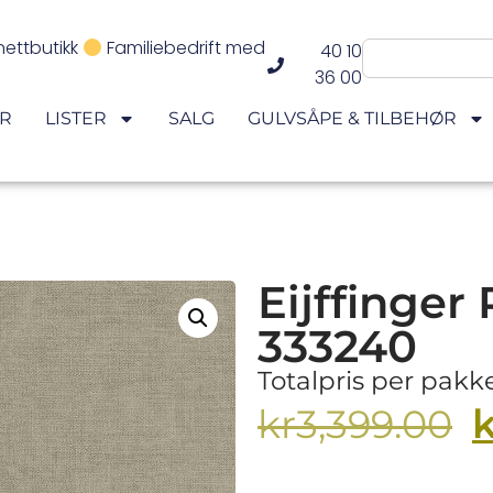
nettbutikk
Familiebedrift med
40 10
36 00
ER
LISTER
SALG
GULVSÅPE & TILBEHØR
Eijffinger
333240
Totalpris per pak
k
kr
3,399.00