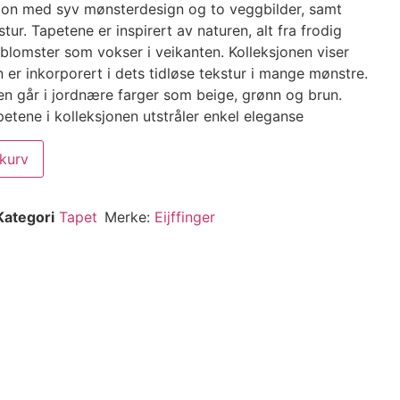
sjon med syv mønsterdesign og to veggbilder, samt
ur. Tapetene er inspirert av naturen, alt fra frodig
 blomster som vokser i veikanten. Kolleksjonen viser
lin er inkorporert i dets tidløse tekstur i mange mønstre.
en går i jordnære farger som beige, grønn og brun.
etene i kolleksjonen utstråler enkel eleganse
ekurv
Kategori
Tapet
Merke:
Eijffinger