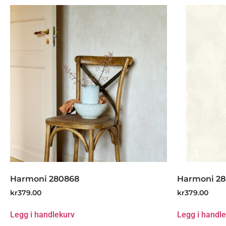
Harmoni 280868
Harmoni 28
kr
379.00
kr
379.00
Legg i handlekurv
Legg i handl