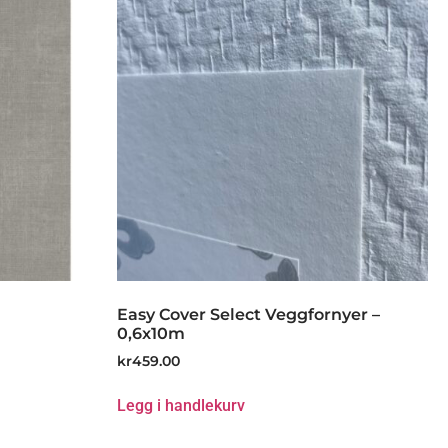
Easy Cover Select Veggfornyer –
0,6x10m
kr
459.00
Legg i handlekurv