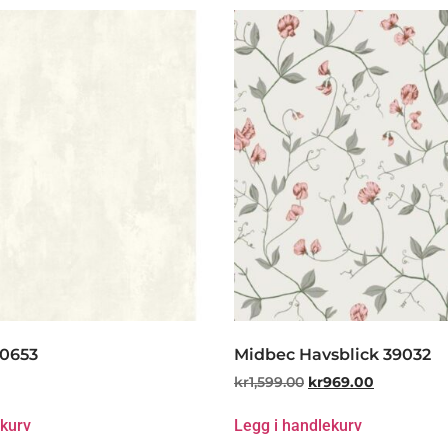
0653
Midbec Havsblick 39032
kr
1,599.00
kr
969.00
ekurv
Legg i handlekurv