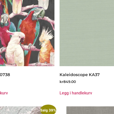
80738
Kaleidoscope KA37
kr
849.00
ekurv
Legg i handlekurv
Salg 39%