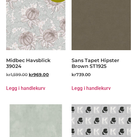
Midbec Havsblick
Sans Tapet Hipster
39024
Brown ST1925
kr
1,599.00
kr
969.00
kr
739.00
Legg i handlekurv
Legg i handlekurv