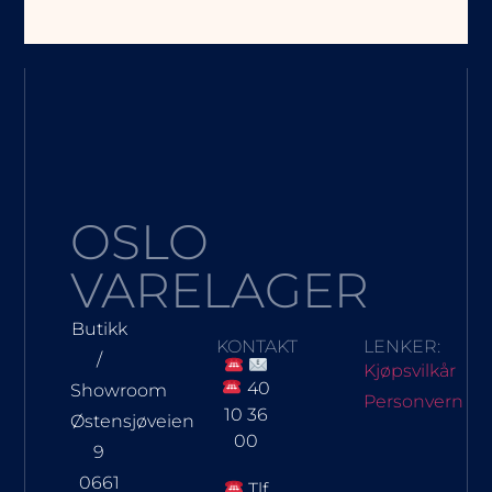
OSLO
VARELAGER
Butikk
KONTAKT
LENKER:
/
Kjøpsvilkår
40
Showroom
Personvern
10 36
Østensjøveien
00
9
0661
Tlf