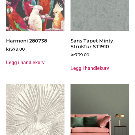
Harmoni 280738
Sans Tapet Minty
Struktur ST1910
kr
379.00
kr
739.00
Legg i handlekurv
Legg i handlekurv