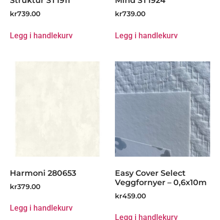
Struktur ST1911
Mind ST1924
kr
739.00
kr
739.00
Legg i handlekurv
Legg i handlekurv
Harmoni 280653
Easy Cover Select
Veggfornyer – 0,6x10m
kr
379.00
kr
459.00
Legg i handlekurv
Legg i handlekurv