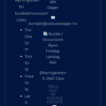
Åpningstider
alle
for
dager
butikk/showroom
i Oslo:
kontakt@oslovarelager.no
Tirs-
Butikk /
Ons
Showroom
10-
Åpen
17
Tirsdag-
Tors
Lørdag,
Adr:
10-
19
Østensjøveien
Fred
9, 0661 Oslo
10-
FØLG
16
OSS
PÅ
Lør
SOSIALE
MEDIER:
11-