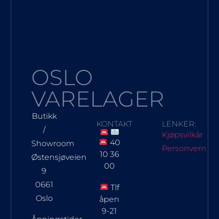
OSLO
VARELAGER
Butikk
KONTAKT
LENKER:
/
Kjøpsvilkår
40
Showroom
Personvern
10 36
Østensjøveien
00
9
0661
Tlf
Oslo
åpen
9-21