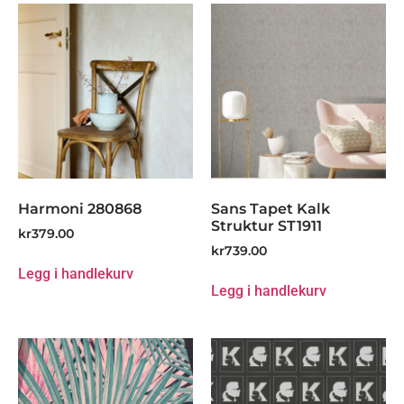
Harmoni 280868
Sans Tapet Kalk
Struktur ST1911
kr
379.00
kr
739.00
Legg i handlekurv
Legg i handlekurv