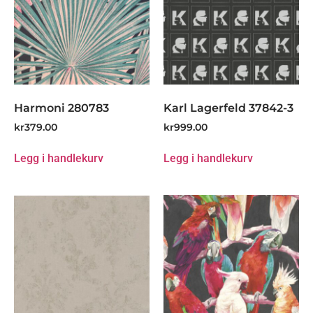
Harmoni 280783
Karl Lagerfeld 37842-3
kr
379.00
kr
999.00
Legg i handlekurv
Legg i handlekurv