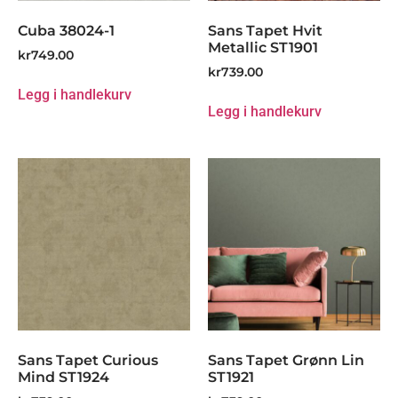
Cuba 38024-1
Sans Tapet Hvit
Metallic ST1901
kr
749.00
kr
739.00
Legg i handlekurv
Legg i handlekurv
Sans Tapet Curious
Sans Tapet Grønn Lin
Mind ST1924
ST1921