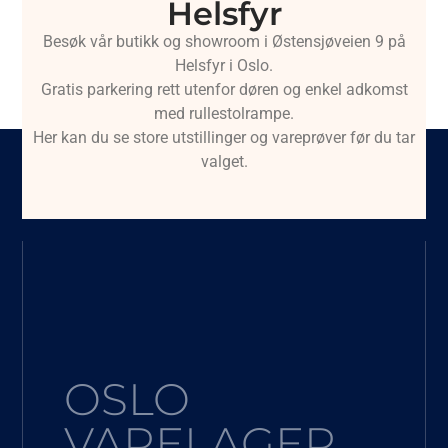
Helsfyr
Besøk vår butikk og showroom i Østensjøveien 9 på
Helsfyr i Oslo.
Gratis parkering rett utenfor døren og enkel adkomst
med rullestolrampe.
Her kan du se store utstillinger og vareprøver før du tar
valget.
OSLO
VARELAGER