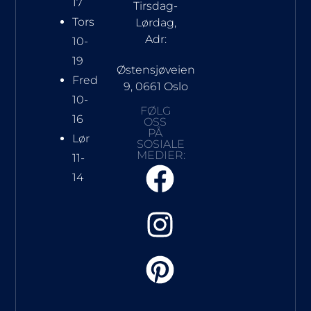
17
Tirsdag-
Tors
Lørdag,
Adr:
10-
19
Østensjøveien
Fred
9, 0661 Oslo
10-
FØLG
16
OSS
PÅ
Lør
SOSIALE
MEDIER:
11-
14