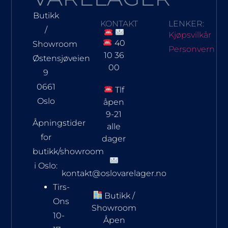
Butikk
KONTAKT
LENKER:
/
Kjøpsvilkår
40
Showroom
Personvern
10 36
Østensjøveien
00
9
0661
Tlf
Oslo
åpen
9-21
Åpningstider
alle
for
dager
butikk/showroom
i Oslo:
kontakt@oslovarelager.no
Tirs-
Butikk /
Ons
Showroom
10-
Åpen