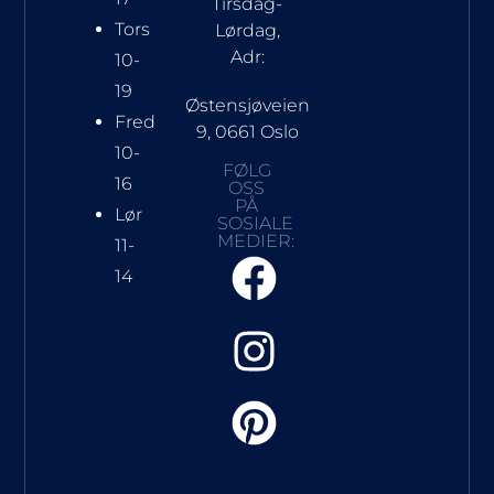
Tirsdag-
Tors
Lørdag,
Adr:
10-
19
Østensjøveien
Fred
9, 0661 Oslo
10-
FØLG
16
OSS
PÅ
Lør
SOSIALE
MEDIER:
11-
14