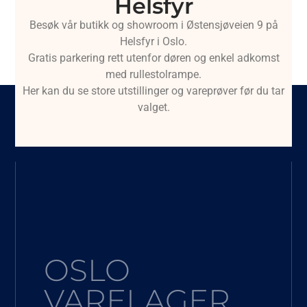
Helsfyr
Besøk vår butikk og showroom i Østensjøveien 9 på
Helsfyr i Oslo.
Gratis parkering rett utenfor døren og enkel adkomst
med rullestolrampe.
Her kan du se store utstillinger og vareprøver før du tar
valget.
OSLO
VARELAGER