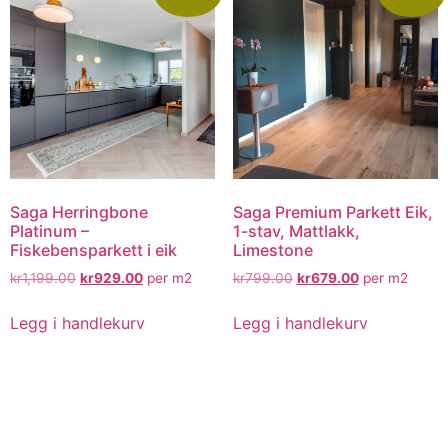
Saga Herringbone
Saga Premium Parkett Eik,
Platinum –
1-stav, Mattlakk,
Fiskebensparkett i eik
Limestone
kr
1,199.00
kr
929.00
per m2
kr
799.00
kr
679.00
per m2
Legg i handlekurv
Legg i handlekurv