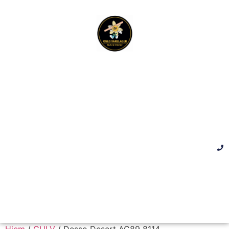
Hjem
/
GULV
/ Desso Desert AC89 8114