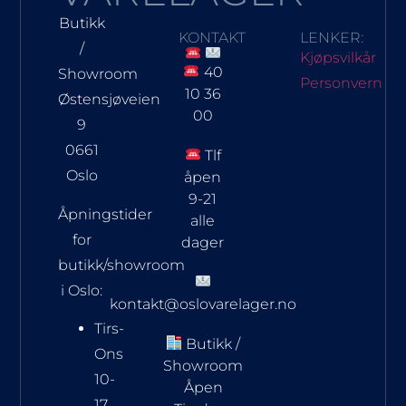
Butikk
KONTAKT
LENKER:
/
Kjøpsvilkår
40
Showroom
Personvern
10 36
Østensjøveien
00
9
0661
Tlf
Oslo
åpen
9-21
Åpningstider
alle
for
dager
butikk/showroom
i Oslo:
kontakt@oslovarelager.no
Tirs-
Butikk /
Ons
Showroom
10-
Åpen
17