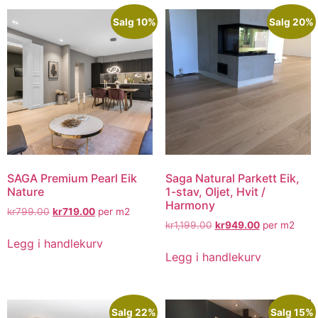
Salg 10%
Salg 20%
SAGA Premium Pearl Eik
Saga Natural Parkett Eik,
Nature
1-stav, Oljet, Hvit /
Harmony
kr
799.00
kr
719.00
per m2
kr
1,199.00
kr
949.00
per m2
Legg i handlekurv
Legg i handlekurv
Salg 22%
Salg 15%