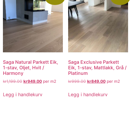
Saga Natural Parkett Eik,
Saga Exclusive Parkett
1-stav, Oljet, Hvit /
Eik, 1-stav, Mattlakk, Grå /
Harmony
Platinum
kr
1,199.00
kr
949.00
per m2
kr
999.00
kr
849.00
per m2
Legg i handlekurv
Legg i handlekurv