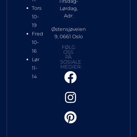
Tirsdag-
Tors
Lørdag,
Adr:
10-
19
Østensjøveien
Fred
9, 0661 Oslo
10-
FØLG
16
OSS
PÅ
Lør
SOSIALE
MEDIER:
11-
14