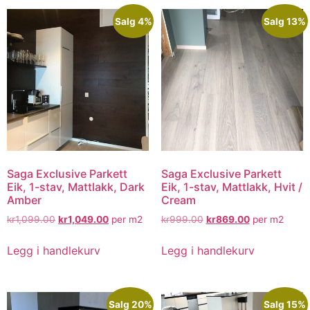
Salg 4%
Salg 13%
Saga Exclusive Parkett
Saga Exclusive Parkett
Eik, 1-stav, Mattlakk, Dark
Eik, 1-stav, Mattlakk, Hvit /
Amber
Cream
kr
1,099.00
kr
1,049.00
per m2
kr
999.00
kr
869.00
per m2
Legg i handlekurv
Legg i handlekurv
Salg 20%
Salg 15%