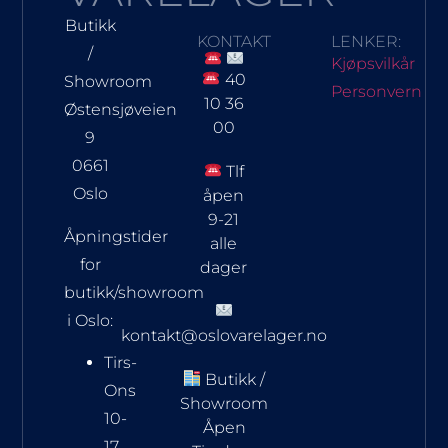
Butikk
KONTAKT
LENKER:
/
Kjøpsvilkår
40
Showroom
Personvern
10 36
Østensjøveien
00
9
0661
Tlf
Oslo
åpen
9-21
Åpningstider
alle
for
dager
butikk/showroom
i Oslo:
kontakt@oslovarelager.no
Tirs-
Butikk /
Ons
Showroom
10-
Åpen
17