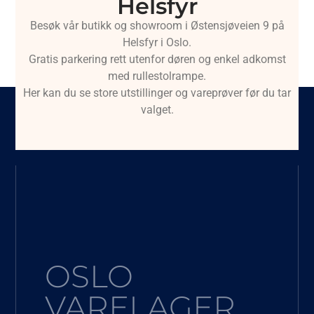
Helsfyr
Besøk vår butikk og showroom i Østensjøveien 9 på
Helsfyr i Oslo.
Gratis parkering rett utenfor døren og enkel adkomst
med rullestolrampe.
Her kan du se store utstillinger og vareprøver før du tar
valget.
OSLO
VARELAGER