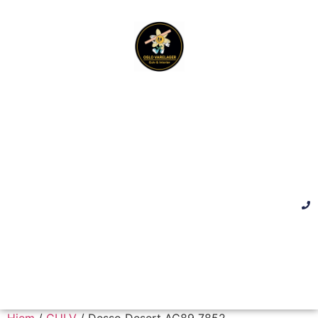
Hjem
/
GULV
/ Desso Desert AC89 7852