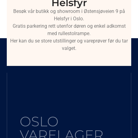
Helsfyr
Besøk vår butikk og showroom i Østensjøveien 9 på
Helsfyr i Oslo.
Gratis parkering rett utenfor døren og enkel adkomst
med rullestolrampe.
Her kan du se store utstillinger og vareprøver før du tar
valget.
OSLO
VARELAGER