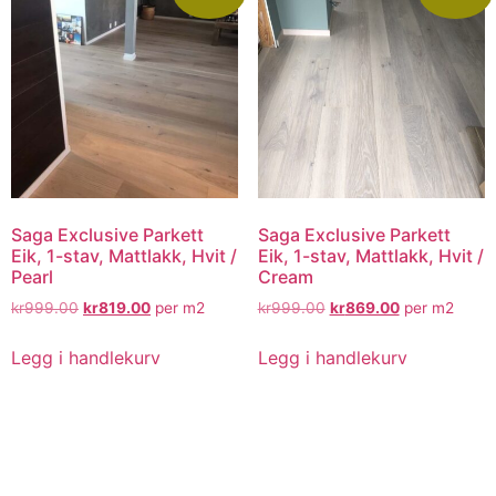
Saga Exclusive Parkett
Saga Exclusive Parkett
Eik, 1-stav, Mattlakk, Hvit /
Eik, 1-stav, Mattlakk, Hvit /
Pearl
Cream
kr
999.00
kr
819.00
per m2
kr
999.00
kr
869.00
per m2
Legg i handlekurv
Legg i handlekurv