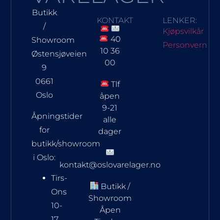
Butikk
KONTAKT
LENKER:
/
Kjøpsvilkår
40
Showroom
Personvern
10 36
Østensjøveien
00
9
0661
Tlf
Oslo
åpen
9-21
Åpningstider
alle
for
dager
butikk/showroom
i Oslo:
kontakt@oslovarelager.no
Tirs-
Butikk /
Ons
Showroom
10-
Åpen
17