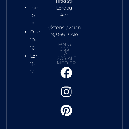
Tirsdag-
Tors
Lørdag,
Adr:
10-
19
Østensjøveien
Fred
9, 0661 Oslo
10-
FØLG
16
OSS
PÅ
Lør
SOSIALE
MEDIER:
11-
14