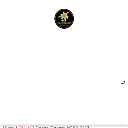
Hjem
/
GULV
/ Desso Desert AC89 2117