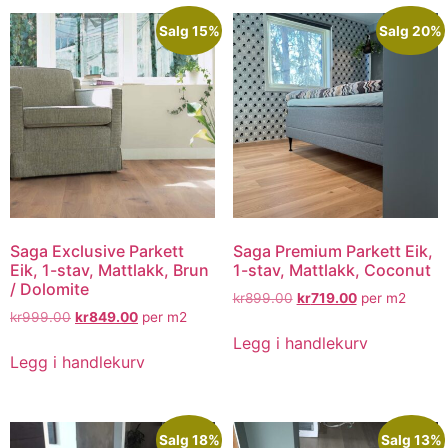
Salg 15%
Salg 20%
Saga Exclusive Parkett
Saga Premium Parkett Eik,
Eik, 1-stav, Mattlakk, Brun
1-stav, Mattlakk, Coconut
/ Dolomite
kr
899.00
kr
719.00
per m2
kr
999.00
kr
849.00
per m2
Legg i handlekurv
Legg i handlekurv
Salg 18%
Salg 13%