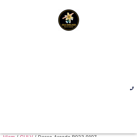
Hjem
/
GULV
/ Desso Arcade B023 9107