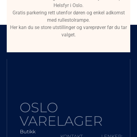
Helsfyr i Oslo.
Gratis parkering rett utenfor døren og enkel adkomst
med rullestolrampe.
Her kan du se store utstillinger og vareprøver før du tar
valget.
OSLO
VARELAGER
Butikk
KONTAKT
LENKER: