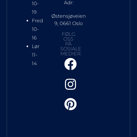
Adr:
10-
19
Østensjøveien
Fred
9, 0661 Oslo
10-
FØLG
16
OSS
PÅ
Lør
SOSIALE
MEDIER:
11-
14