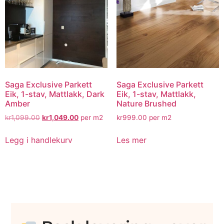
Saga Exclusive Parkett
Saga Exclusive Parkett
Eik, 1-stav, Mattlakk, Dark
Eik, 1-stav, Mattlakk,
Amber
Nature Brushed
kr
1,099.00
kr
1,049.00
per m2
kr
999.00
per m2
Legg i handlekurv
Les mer