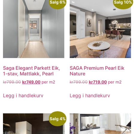
Salg 6%
Salg 10%
Saga Elegant Parkett Eik,
SAGA Premium Pearl Eik
1-stav, Mattlakk, Pearl
Nature
kr
799.00
kr
749.00
per m2
kr
799.00
kr
719.00
per m2
Legg i handlekurv
Legg i handlekurv
Salg 4%