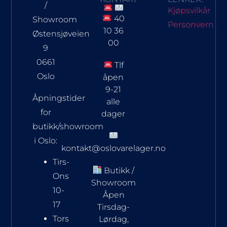
/
Kjøpsvilkår
40
Showroom
Personvern
10 36
Østensjøveien
00
9
0661
Tlf
Oslo
åpen
9-21
Åpningstider
alle
for
dager
butikk/showroom
i Oslo:
kontakt@oslovarelager.no
Tirs-
Butikk /
Ons
Showroom
10-
Åpen
17
Tirsdag-
Tors
Lørdag,