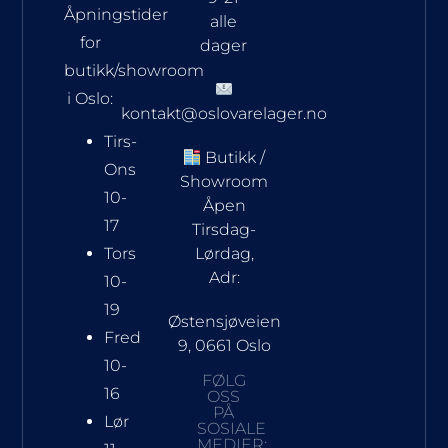
Åpningstider
alle
for
dager
butikk/showroom
i Oslo:
kontakt@oslovarelager.no
Tirs-
Butikk /
Ons
Showroom
10-
Åpen
17
Tirsdag-
Tors
Lørdag,
Adr:
10-
19
Østensjøveien
Fred
9, 0661 Oslo
10-
FØLG
16
OSS
PÅ
Lør
SOSIALE
MEDIER: