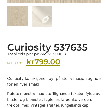
Curiosity 537635
Totalpris per pakke: 799 NOK
kr
799.00
kr
1,199.00
Curiosity kolleksjonen byr på stor variasjon og noe
for en hver smak!
Rutete mønstre med stofflignende tekstur, fylde av
blader og blomster, fuglenes fargerike verden,
trelook med vintagekarakter, jungellandskap,