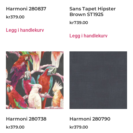
Harmoni 280837
Sans Tapet Hipster
Brown ST1925
kr
379.00
kr
739.00
Legg i handlekurv
Legg i handlekurv
Harmoni 280738
Harmoni 280790
kr
379.00
kr
379.00