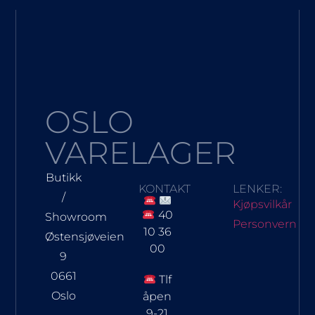
OSLO
VARELAGER
Butikk
KONTAKT
LENKER:
/
Kjøpsvilkår
40
Showroom
Personvern
10 36
Østensjøveien
00
9
0661
Tlf
Oslo
åpen
9-21