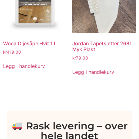
Woca Oljesåpe Hvit 1 l
Jordan Tapetsletter 2681
Myk Plast
kr
419.00
kr
79.00
Legg i handlekurv
Legg i handlekurv
Rask levering – over
hele landet