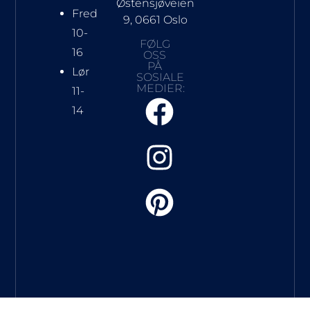
Østensjøveien
Fred
9, 0661 Oslo
10-
FØLG
16
OSS
PÅ
Lør
SOSIALE
MEDIER:
11-
14