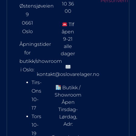
Personvern
10 36
Østensjøveien
00
9
0661
Tlf
Oslo
åpen
9-21
Åpningstider
alle
for
dager
butikk/showroom
i Oslo:
kontakt@oslovarelager.no
Tirs-
Butikk /
Ons
Showroom
10-
Åpen
17
Tirsdag-
Tors
Lørdag,
Adr:
10-
19