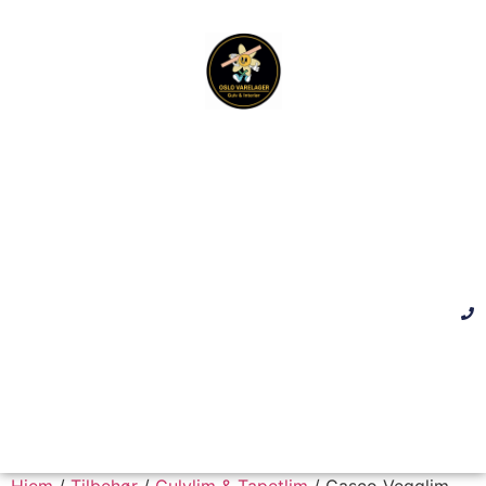
Hjem
/
Tilbehør
/
Gulvlim & Tapetlim
/ Casco Vegglim