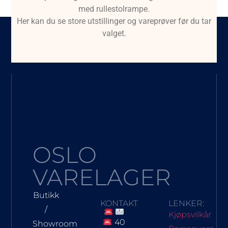
med rullestolrampe.
Her kan du se store utstillinger og vareprøver før du tar
valget.
OSLO
VARELAGER
Butikk
KONTAKT
LENKER:
/
Kjøpsvilkår
40
Showroom