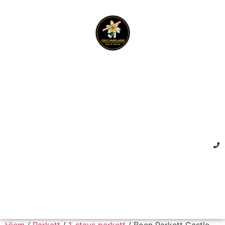
Hjem
/
Parkett
/
1-stavs parkett
/ Boen Parkett Castle