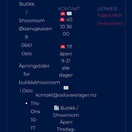
Butikk
KONTAKT
LENKER:
/
Kjøpsvilkår
40
Showroom
Personvern
10 36
Østensjøveien
00
9
0661
Tlf
Oslo
åpen
9-21
Åpningstider
alle
for
dager
butikk/showroom
i Oslo:
kontakt@oslovarelager.no
Tirs-
Butikk /
Ons
Showroom
10-
Åpen
17
Tirsdag-