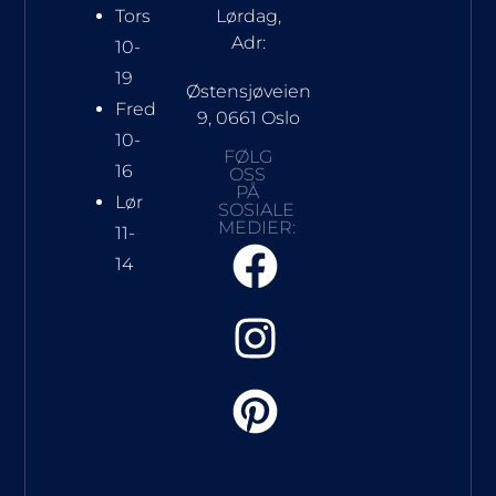
Tors
Lørdag,
Adr:
10-
19
Østensjøveien
Fred
9, 0661 Oslo
10-
FØLG
16
OSS
PÅ
Lør
SOSIALE
MEDIER:
11-
14