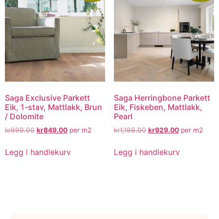
Saga Exclusive Parkett
Saga Herringbone Parkett
Eik, 1-stav, Mattlakk, Brun
Eik, Fiskeben, Mattlakk,
/ Dolomite
Pearl
kr
999.00
kr
849.00
per m2
kr
1,199.00
kr
929.00
per m2
Legg i handlekurv
Legg i handlekurv