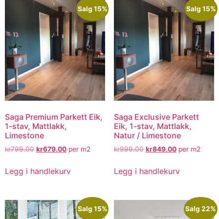
Salg 15%
Salg 15%
Saga Premium Parkett Eik,
Saga Exclusive Parkett
1-stav, Mattlakk,
Eik, 1-stav, Mattlakk,
Limestone
Natur / Limestone
kr
799.00
kr
679.00
per m2
kr
999.00
kr
849.00
per m2
Legg i handlekurv
Legg i handlekurv
Salg 15%
Salg 22%