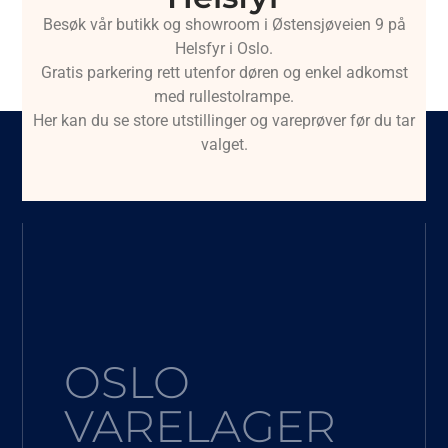
Besøk vår butikk og showroom i Østensjøveien 9 på
Helsfyr i Oslo.
Gratis parkering rett utenfor døren og enkel adkomst
med rullestolrampe.
Her kan du se store utstillinger og vareprøver før du tar
valget.
OSLO
VARELAGER