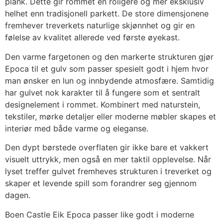
plank. Dette gir rommet en roligere og mer eksklusiv
helhet enn tradisjonell parkett. De store dimensjonene
fremhever treverkets naturlige skjønnhet og gir en
følelse av kvalitet allerede ved første øyekast.
Den varme fargetonen og den markerte strukturen gjør
Epoca til et gulv som passer spesielt godt i hjem hvor
man ønsker en lun og innbydende atmosfære. Samtidig
har gulvet nok karakter til å fungere som et sentralt
designelement i rommet. Kombinert med naturstein,
tekstiler, mørke detaljer eller moderne møbler skapes et
interiør med både varme og eleganse.
Den dypt børstede overflaten gir ikke bare et vakkert
visuelt uttrykk, men også en mer taktil opplevelse. Når
lyset treffer gulvet fremheves strukturen i treverket og
skaper et levende spill som forandrer seg gjennom
dagen.
Boen Castle Eik Epoca passer like godt i moderne