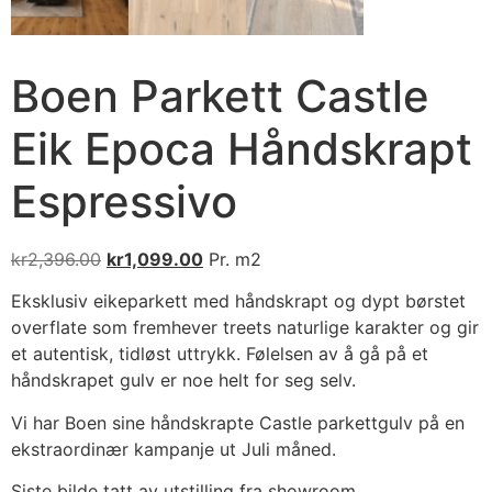
Boen Parkett Castle
Eik Epoca Håndskrapt
Espressivo
kr
2,396.00
kr
1,099.00
Pr. m2
Eksklusiv eikeparkett med håndskrapt og dypt børstet
overflate som fremhever treets naturlige karakter og gir
et autentisk, tidløst uttrykk. Følelsen av å gå på et
håndskrapet gulv er noe helt for seg selv.
Vi har Boen sine håndskrapte Castle parkettgulv på en
ekstraordinær kampanje ut Juli måned.
Siste bilde tatt av utstilling fra showroom.