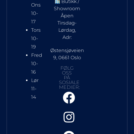
Butikk /
Ons
Showroom
10-
Åpen
17
Tirsdag-
Tors
Lørdag,
Adr:
10-
19
Østensjøveien
Fred
9, 0661 Oslo
10-
FØLG
16
OSS
PÅ
Lør
SOSIALE
MEDIER:
11-
14