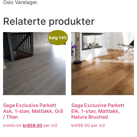
Oslo Varelager.
Relaterte produkter
Salg 14%
Saga Exclusive Parkett
Saga Exclusive Parkett
Ask, 1-stav, Mattlakk, Grå
Eik, 1-stav, Mattlakk,
/ Titan
Nature Brushed
kr
999.00
kr
859.00
per m2
kr
999.00
per m2