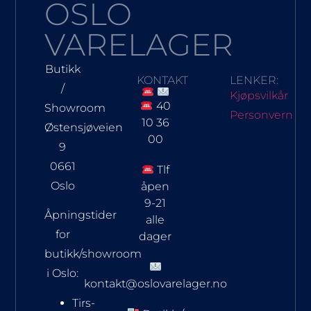
OSLO
VARELAGER
Butikk
KONTAKT
LENKER:
/
Kjøpsvilkår
40
Showroom
Personvern
10 36
Østensjøveien
00
9
0661
Tlf
Oslo
åpen
9-21
Åpningstider
alle
for
dager
butikk/showroom
i Oslo:
kontakt@oslovarelager.no
Tirs-