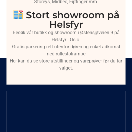
Storeys, Midbec, Eijffinger mm.
Stort showroom på
Helsfyr
Besøk vår butikk og showroom i Østensjøveien 9 på
Helsfyr i Oslo.
Gratis parkering rett utenfor døren og enkel adkomst
med rullestolrampe.
Her kan du se store utstillinger og vareprøver før du tar
valget.