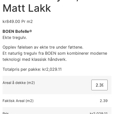
Matt Lakk
kr
849.00
Pr m2
BOEN
Bofelle®
Ekte
tregulv.
Opplev
følelsen
av
ekte
tre
under
føttene.
Et
naturlig
tregulv
fra
BOEN
som
kombinerer
moderne
teknologi
med
klassisk
håndverk.
Totalpris per pakke:
kr
2,029.11
Areal å dekke (m2)
Faktisk Areal (m2)
2.39
Pris
kr2,029.11