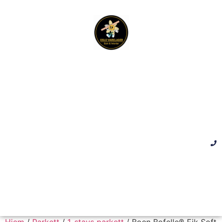
Hjem
/
Parkett
/
1-stavs parkett
/ Boen Bofelle® Eik Soft