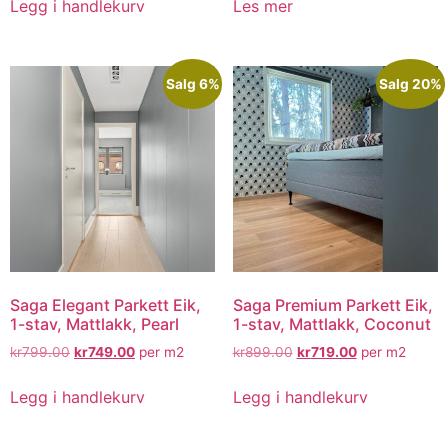
Legg i handlekurv
Les mer
Salg 6%
Salg 20%
Saga Elegant Parkett Eik,
Saga Premium Parkett Eik,
1-stav, Mattlakk, Pearl
1-stav, Mattlakk, Coconut
kr
799.00
kr
749.00
per m2
kr
899.00
kr
719.00
per m2
Legg i handlekurv
Legg i handlekurv