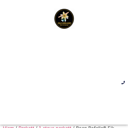
Hjem
/
Parkett
/
1-stavs parkett
/ Boen Bofelle® Eik