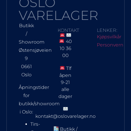
OSLO
VARELAGER
Butikk
KONTAKT
LENKER:
/
Kjøpsvilkår
40
Showroom
Personvern
10 36
Østensjøveien
00
9
0661
Tlf
Oslo
åpen
9-21
Åpningstider
alle
for
dager
butikk/showroom
i Oslo:
kontakt@oslovarelager.no
Tirs-
Butikk /