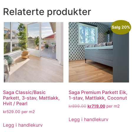
Relaterte produkter
Salg 20%
Saga Classic/Basic
Saga Premium Parkett Eik,
Parkett, 3-stav, Mattlakk,
1-stav, Mattlakk, Coconut
Hvit / Pearl
kr
899.00
kr
719.00
per m2
kr
529.00
per m2
Legg i handlekurv
Legg i handlekurv