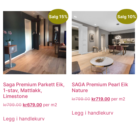
Salg 15%
Salg 10%
Saga Premium Parkett Eik,
SAGA Premium Pearl Eik
1-stav, Mattlakk,
Nature
Limestone
kr
799.00
kr
719.00
per m2
kr
799.00
kr
679.00
per m2
Legg i handlekurv
Legg i handlekurv