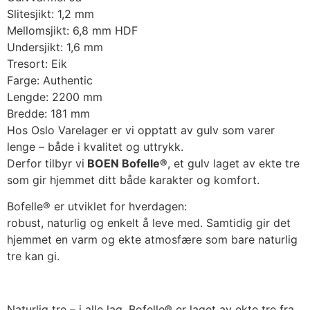
Slitesjikt: 1,2 mm
Mellomsjikt: 6,8 mm HDF
Undersjikt: 1,6 mm
Tresort: Eik
Farge: Authentic
Lengde: 2200 mm
Bredde: 181 mm
Hos Oslo Varelager er vi opptatt av gulv som varer
lenge – både i kvalitet og uttrykk.
Derfor tilbyr vi
BOEN Bofelle®
, et gulv laget av ekte tre
som gir hjemmet ditt både karakter og komfort.
Bofelle® er utviklet for hverdagen:
robust, naturlig og enkelt å leve med. Samtidig gir det
hjemmet en varm og ekte atmosfære som bare naturlig
tre kan gi.
Naturlig tre – i alle lag. Bofelle® er laget av ekte tre fra