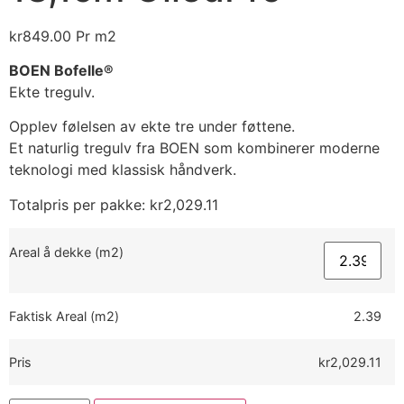
kr
849.00
Pr m2
BOEN
Bofelle®
Ekte
tregulv.
Opplev
følelsen
av
ekte
tre
under
føttene.
Et
naturlig
tregulv
fra
BOEN
som
kombinerer
moderne
teknologi
med
klassisk
håndverk.
Totalpris per pakke:
kr
2,029.11
Areal å dekke (m2)
Faktisk Areal (m2)
2.39
Pris
kr2,029.11