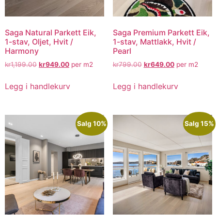
Saga Natural Parkett Eik,
Saga Premium Parkett Eik,
1-stav, Oljet, Hvit /
1-stav, Mattlakk, Hvit /
Harmony
Pearl
kr
1,199.00
kr
949.00
per m2
kr
799.00
kr
649.00
per m2
Legg i handlekurv
Legg i handlekurv
Salg 10%
Salg 15%