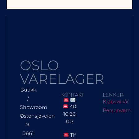
OSLO
VARELAGER
Butikk
KONTAKT
LENKER:
/
Kjøpsvilkår
40
Showroom
Personvern
10 36
Østensjøveien
00
9
0661
Tlf