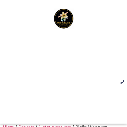
Hjem
/
Parkett
/
1-stavs parkett
/ Bjelin Woodura