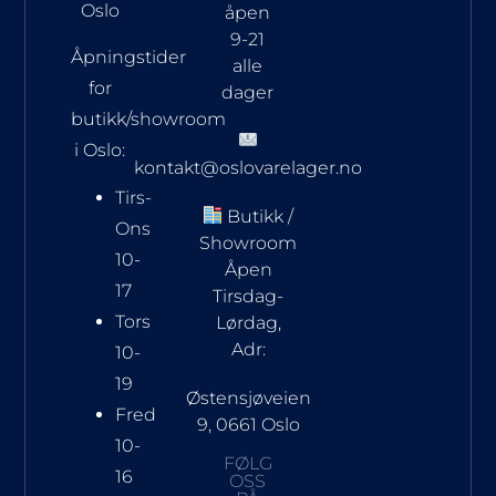
Oslo
åpen
9-21
Åpningstider
alle
for
dager
butikk/showroom
i Oslo:
kontakt@oslovarelager.no
Tirs-
Butikk /
Ons
Showroom
10-
Åpen
17
Tirsdag-
Tors
Lørdag,
Adr:
10-
19
Østensjøveien
Fred
9, 0661 Oslo
10-
FØLG
16
OSS