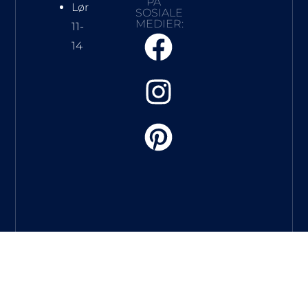
PÅ
Lør
SOSIALE
MEDIER:
11-
14