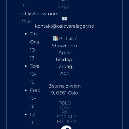
for
dager
butikk/showroom
i Oslo:
kontakt@oslovarelager.no
Tirs-
Butikk /
Ons
Showroom
10-
Åpen
17
Tirsdag-
Tors
Lørdag,
Adr:
10-
19
Østensjøveien
Fred
9, 0661 Oslo
10-
FØLG
16
OSS
PÅ
Lør
SOSIALE
MEDIER:
11-