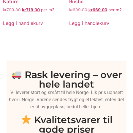
Nature
Rustic
kr
799.00
kr
719.00
per m2
kr
699.00
kr
669.00
per m2
Legg i handlekurv
Legg i handlekurv
Rask levering – over
hele landet
Vi leverer stort og smått til hele Norge. Lik pris uansett
hvor i Norge. Varene sendes trygt og effektivt, enten det
er til byggeplass, bedrift eller hjem.
Kvalitetsvarer til
gode priser