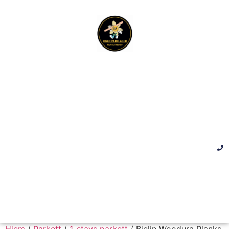
Hjem
/
Parkett
/
1-stavs parkett
/ Bjelin Woodura Planks