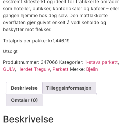
ekstremt slitesterkt og ideelt for trafikkerte områder
som hoteller, butikker, kontorlokaler og kafeer – eller
gangen hjemme hos deg selv. Den mattlakkerte
overflaten gjør gulvet enkelt å vedlikeholde og
beskytter mot flekker.
Totalpris per pakke:
kr
1,446.19
Utsolgt
Produktnummer:
347066
Kategorier:
1-stavs parkett
,
GULV
,
Herdet Tregulv
,
Parkett
Merke:
Bjelin
Beskrivelse
Tilleggsinformasjon
Omtaler (0)
Beskrivelse