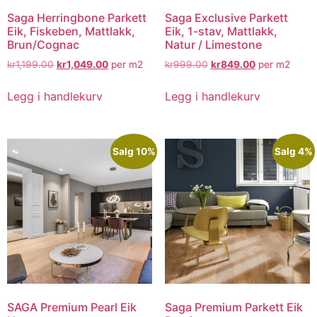
Saga Herringbone Parkett
Saga Exclusive Parkett
Eik, Fiskeben, Mattlakk,
Eik, 1-stav, Mattlakk,
Brun/Cognac
Natur / Limestone
kr
1,199.00
kr
1,049.00
per m2
kr
999.00
kr
849.00
per m2
Legg i handlekurv
Legg i handlekurv
Salg 10%
Salg 4%
SAGA Premium Pearl Eik
Saga Premium Parkett Eik