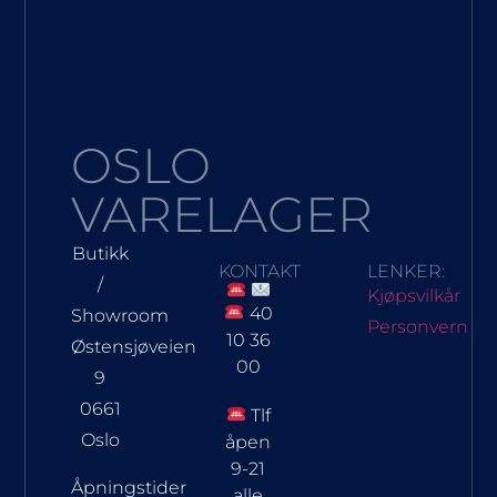
OSLO
VARELAGER
Butikk
KONTAKT
LENKER:
/
Kjøpsvilkår
40
Showroom
Personvern
10 36
Østensjøveien
00
9
0661
Tlf
Oslo
åpen
9-21
Åpningstider
alle