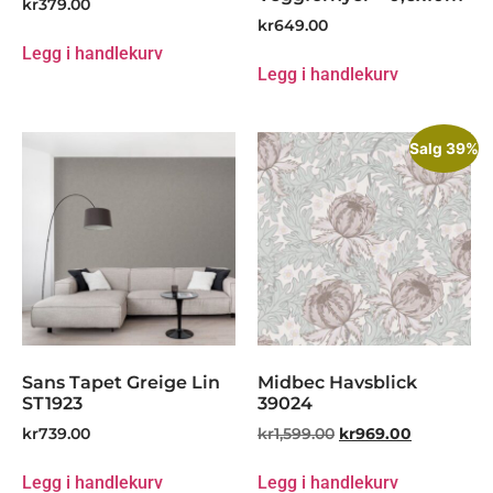
kr
379.00
kr
649.00
Legg i handlekurv
Legg i handlekurv
Salg 39%
Sans Tapet Greige Lin
Midbec Havsblick
ST1923
39024
kr
739.00
kr
1,599.00
kr
969.00
Legg i handlekurv
Legg i handlekurv