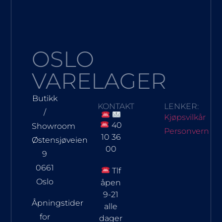
OSLO
VARELAGER
Butikk
KONTAKT
LENKER:
/
Kjøpsvilkår
40
Showroom
Personvern
10 36
Østensjøveien
00
9
0661
Tlf
Oslo
åpen
9-21
Åpningstider
alle
for
dager