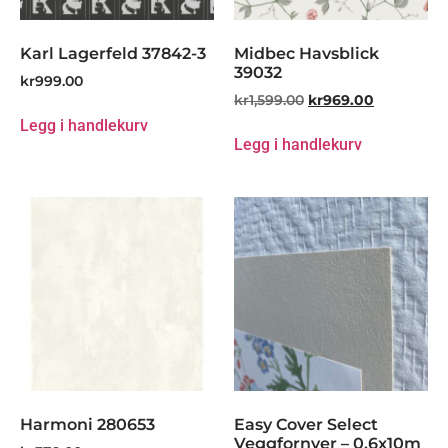
Karl Lagerfeld 37842-3
Midbec Havsblick
39032
kr
999.00
kr
1,599.00
kr
969.00
Legg i handlekurv
Legg i handlekurv
Harmoni 280653
Easy Cover Select
Veggfornyer – 0,6x10m