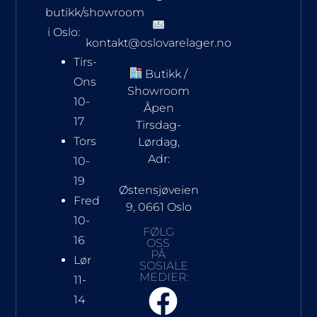
butikk/showroom
i Oslo:
kontakt@oslovarelager.no
Tirs-
Butikk /
Ons
Showroom
10-
Åpen
17
Tirsdag-
Tors
Lørdag,
Adr:
10-
19
Østensjøveien
Fred
9, 0661 Oslo
10-
FØLG
16
OSS
PÅ
Lør
SOSIALE
MEDIER:
11-
14