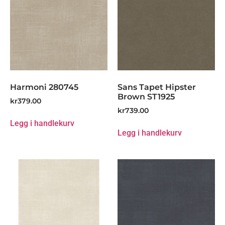
Harmoni 280745
Sans Tapet Hipster
Brown ST1925
kr
379.00
kr
739.00
Legg i handlekurv
Legg i handlekurv