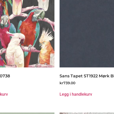
80738
Sans Tapet ST1922 Mørk B
kr
739.00
ekurv
Legg i handlekurv