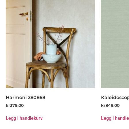
Harmoni 280868
Kaleidosco
kr
379.00
kr
849.00
Legg i handlekurv
Legg i handl