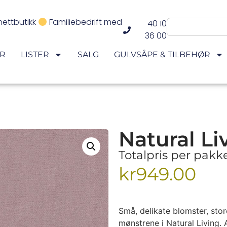
nettbutikk
Familiebedrift med
40 10
36 00
ER
LISTER
SALG
GULVSÅPE & TILBEHØR
Natural Li
Totalpris per pak
kr
949.00
Små, delikate blomster, stor
mønstrene i Natural Living.