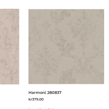
Harmoni 280837
kr
379.00