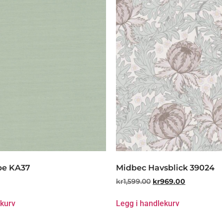
pe KA37
Midbec Havsblick 39024
kr
1,599.00
kr
969.00
ekurv
Legg i handlekurv