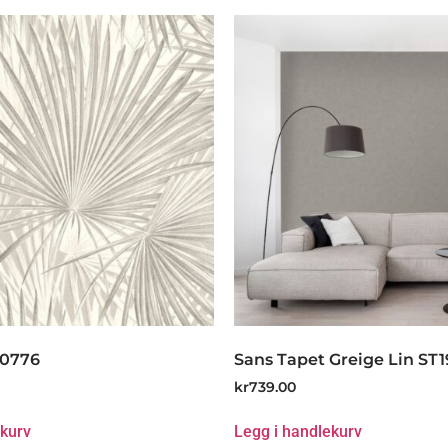
80776
Sans Tapet Greige Lin ST1
kr
739.00
ekurv
Legg i handlekurv