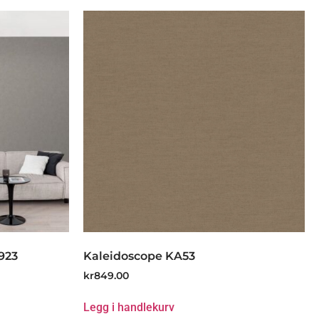
923
Kaleidoscope KA53
kr
849.00
Legg i handlekurv