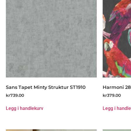
Sans Tapet Minty Struktur ST1910
Harmoni 2
kr
739.00
kr
379.00
Legg i handlekurv
Legg i handl