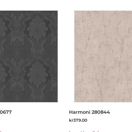
80677
Harmoni 280844
kr
379.00