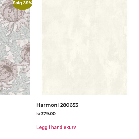
Salg 39%
Harmoni 280653
kr
379.00
Legg i handlekurv