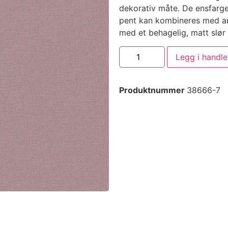
dekorativ måte. De ensfarged
pent kan kombineres med an
med et behagelig, matt slør 
Legg i handl
Produktnummer
38666-7