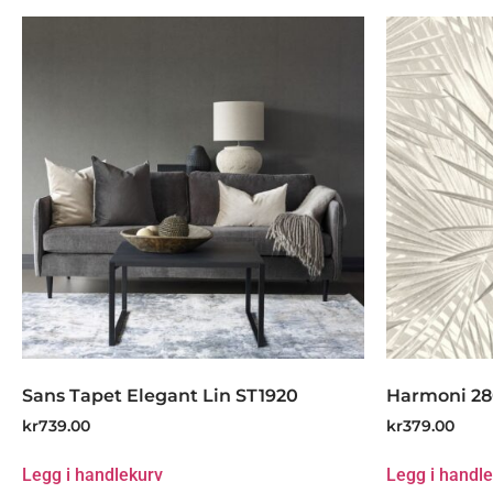
Sans Tapet Elegant Lin ST1920
Harmoni 2
kr
739.00
kr
379.00
Legg i handlekurv
Legg i handl