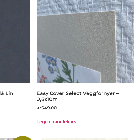
lå Lin
Easy Cover Select Veggfornyer –
0,6x10m
kr
649.00
Legg i handlekurv