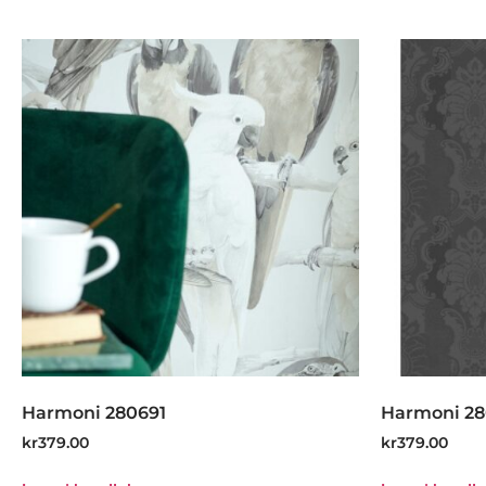
Harmoni 280691
Harmoni 2
kr
379.00
kr
379.00