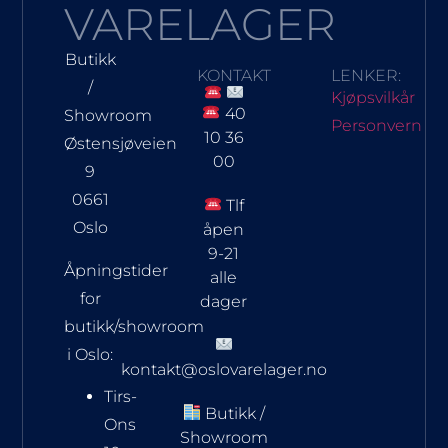
VARELAGER
Butikk
KONTAKT
LENKER:
/
Kjøpsvilkår
40
Showroom
Personvern
10 36
Østensjøveien
00
9
0661
Tlf
Oslo
åpen
9-21
Åpningstider
alle
for
dager
butikk/showroom
i Oslo:
kontakt@oslovarelager.no
Tirs-
Butikk /
Ons
Showroom