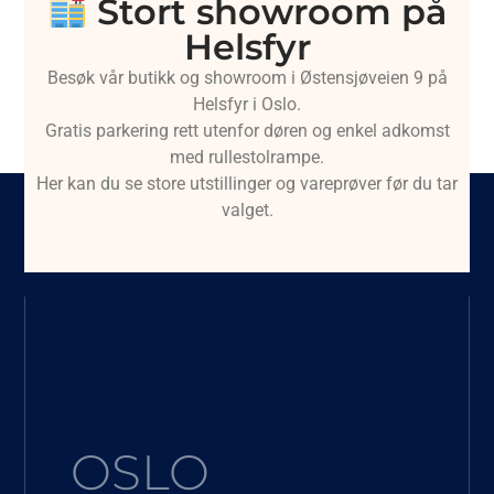
Stort showroom på
Helsfyr
Besøk vår butikk og showroom i Østensjøveien 9 på
Helsfyr i Oslo.
Gratis parkering rett utenfor døren og enkel adkomst
med rullestolrampe.
Her kan du se store utstillinger og vareprøver før du tar
valget.
OSLO