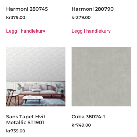
Harmoni 280745
Harmoni 280790
kr
379.00
kr
379.00
Legg i handlekurv
Legg i handlekurv
Sans Tapet Hvit
Cuba 38024-1
Metallic ST1901
kr
749.00
kr
739.00