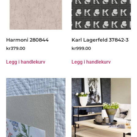
Harmoni 280844
Karl Lagerfeld 37842-3
kr
379.00
kr
999.00
Legg i handlekurv
Legg i handlekurv