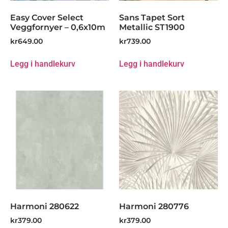
Easy Cover Select
Sans Tapet Sort
Veggfornyer – 0,6x10m
Metallic ST1900
kr
649.00
kr
739.00
Legg i handlekurv
Legg i handlekurv
Harmoni 280622
Harmoni 280776
kr
379.00
kr
379.00