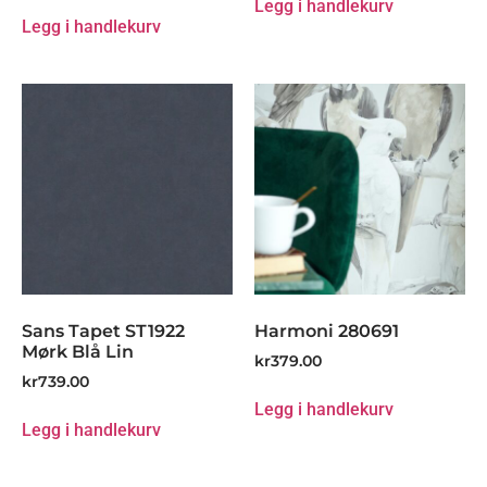
Legg i handlekurv
Legg i handlekurv
Sans Tapet ST1922
Harmoni 280691
Mørk Blå Lin
kr
379.00
kr
739.00
Legg i handlekurv
Legg i handlekurv