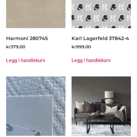
Harmoni 280745
Karl Lagerfeld 37842-4
kr
379.00
kr
999.00
Legg i handlekurv
Legg i handlekurv