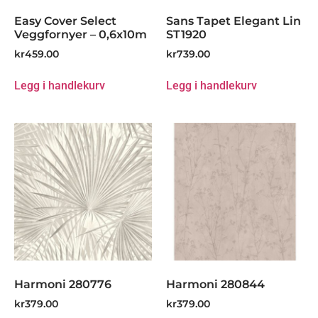
Easy Cover Select
Sans Tapet Elegant Lin
Veggfornyer – 0,6x10m
ST1920
kr
459.00
kr
739.00
Legg i handlekurv
Legg i handlekurv
Harmoni 280776
Harmoni 280844
kr
379.00
kr
379.00