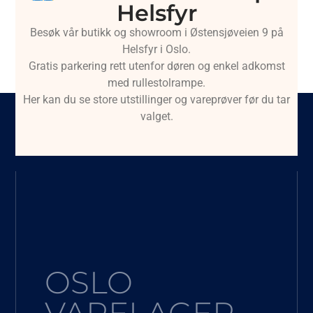
Helsfyr
Besøk vår butikk og showroom i Østensjøveien 9 på
Helsfyr i Oslo.
Gratis parkering rett utenfor døren og enkel adkomst
med rullestolrampe.
Her kan du se store utstillinger og vareprøver før du tar
valget.
OSLO