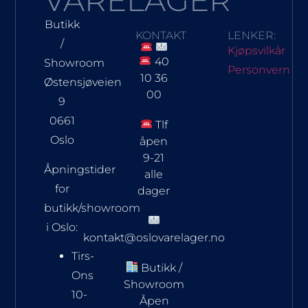
VARELAGER
Butikk
KONTAKT
LENKER:
/
Kjøpsvilkår
40
Showroom
Personvern
10 36
Østensjøveien
00
9
0661
Tlf
Oslo
åpen
9-21
Åpningstider
alle
for
dager
butikk/showroom
i Oslo:
kontakt@oslovarelager.no
Tirs-
Butikk /
Ons
Showroom
10-
Åpen