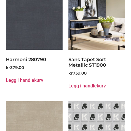
Harmoni 280790
Sans Tapet Sort
Metallic ST1900
kr
379.00
kr
739.00
Legg i handlekurv
Legg i handlekurv