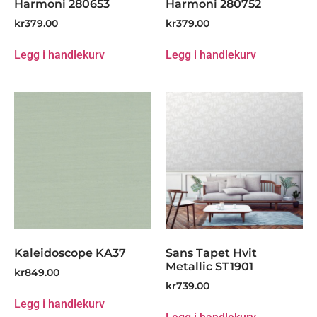
Harmoni 280653
Harmoni 280752
kr
379.00
kr
379.00
Legg i handlekurv
Legg i handlekurv
Kaleidoscope KA37
Sans Tapet Hvit
Metallic ST1901
kr
849.00
kr
739.00
Legg i handlekurv