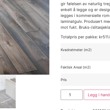
gir følelsen av naturlig tr
enkelt å legge og er desi
legges i kommersielle rom 
laminatgulv. Produsert me
mot fukt. Bruks-/slitasjek
Totalpris per pakke:
kr
511
Kvadratmeter (m2)
Faktisk Areal (m2)
Pris
Legg i hand