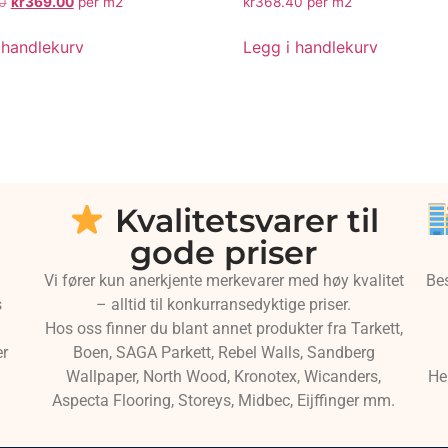
0
kr
369.00
per m2
kr
368.40
per m2
 handlekurv
Legg i handlekurv
Kvalitetsvarer til
gode priser
Vi fører kun anerkjente merkevarer med høy kvalitet
Be
s
– alltid til konkurransedyktige priser.
Hos oss finner du blant annet produkter fra Tarkett,
er
Boen, SAGA Parkett, Rebel Walls, Sandberg
Wallpaper, North Wood, Kronotex, Wicanders,
He
Aspecta Flooring, Storeys, Midbec, Eijffinger mm.