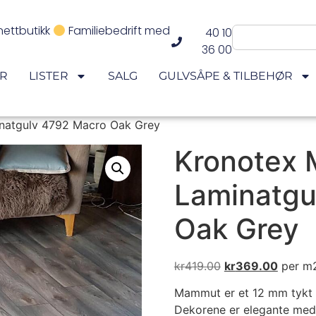
nettbutikk
Familiebedrift med
40 10
36 00
ER
LISTER
SALG
GULVSÅPE & TILBEHØR
natgulv 4792 Macro Oak Grey
Kronotex
Laminatgu
Oak Grey
kr
419.00
kr
369.00
per m
Mammut er et 12 mm tykt la
Dekorene er elegante med