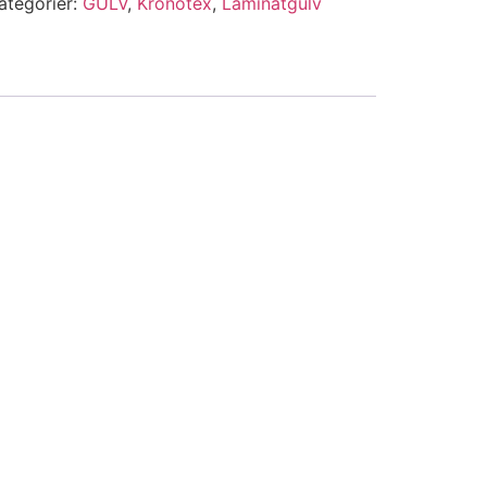
ategorier:
GULV
,
Kronotex
,
Laminatgulv