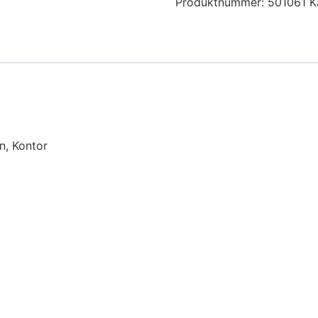
Produktnummer:
501061
K
n, Kontor