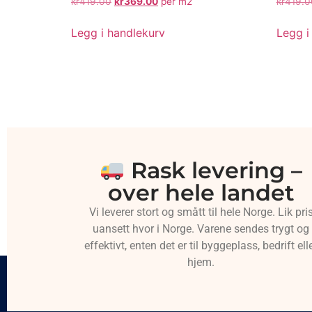
kr
419.00
kr
369.00
per m2
kr
419.0
Legg i handlekurv
Legg i
Rask levering –
over hele landet
Vi leverer stort og smått til hele Norge. Lik pri
uansett hvor i Norge. Varene sendes trygt og
effektivt, enten det er til byggeplass, bedrift ell
hjem.