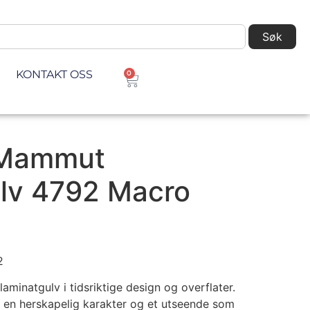
Søk
KONTAKT OSS
0
 Mammut
lv 4792 Macro
2
minatgulv i tidsriktige design og overflater.
 en herskapelig karakter og et utseende som