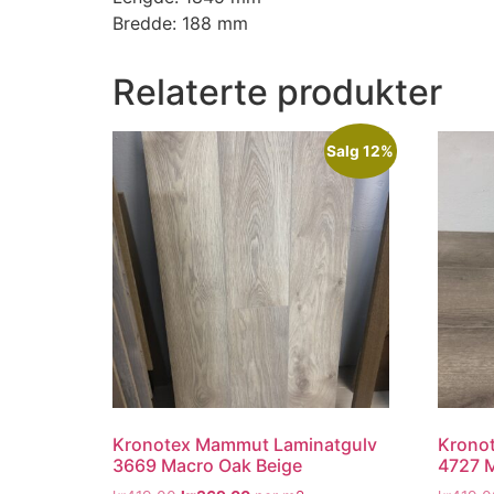
Bredde: 188 mm
Relaterte produkter
Salg 12%
Kronotex Mammut Laminatgulv
Krono
3669 Macro Oak Beige
4727 