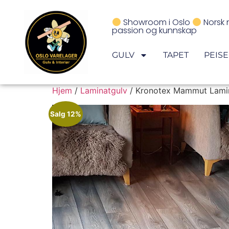
Showroom i Oslo
Norsk 
passion og kunnskap
GULV
TAPET
PEIS
Hjem
/
Laminatgulv
/ Kronotex Mammut Lami
Salg 12%