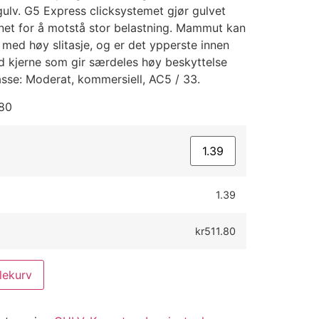
egulv. G5 Express clicksystemet gjør gulvet
gnet for å motstå stor belastning. Mammut kan
med høy slitasje, og er det ypperste innen
d kjerne som gir særdeles høy beskyttelse
lasse: Moderat, kommersiell, AC5 / 33.
.80
1.39
kr511.80
lekurv