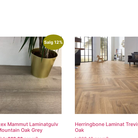
Salg 12%
tex Mammut Laminatgulv
Herringbone Laminat Trevi
Mountain Oak Grey
Oak