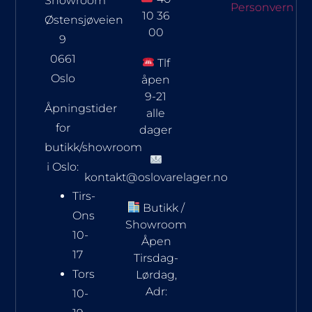
Showroom
Personvern
10 36
Østensjøveien
00
9
0661
Tlf
Oslo
åpen
9-21
Åpningstider
alle
for
dager
butikk/showroom
i Oslo:
kontakt@oslovarelager.no
Tirs-
Butikk /
Ons
Showroom
10-
Åpen
17
Tirsdag-
Tors
Lørdag,
Adr:
10-