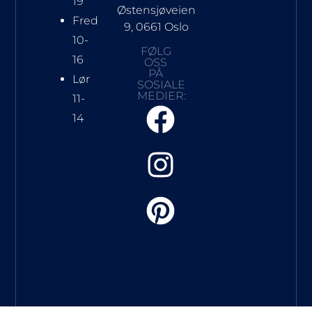
19
Østensjøveien
Fred
9, 0661 Oslo
10-
FØLG
16
OSS
PÅ
Lør
SOSIALE
MEDIER:
11-
14