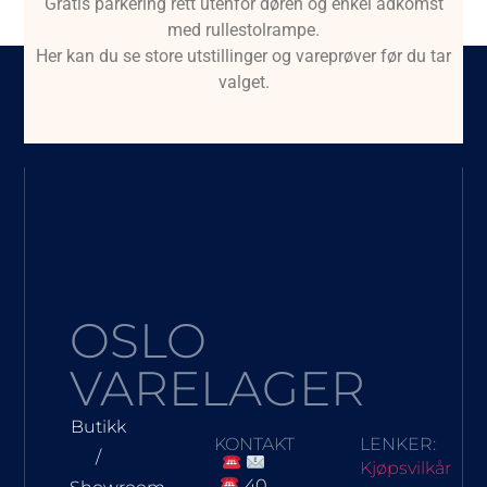
Gratis parkering rett utenfor døren og enkel adkomst
med rullestolrampe.
Her kan du se store utstillinger og vareprøver før du tar
valget.
OSLO
VARELAGER
Butikk
KONTAKT
LENKER:
/
Kjøpsvilkår
40