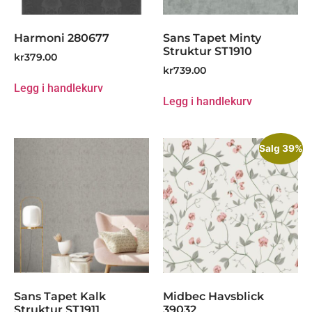
Harmoni 280677
Sans Tapet Minty
Struktur ST1910
kr
379.00
kr
739.00
Legg i handlekurv
Legg i handlekurv
Salg 39%
Sans Tapet Kalk
Midbec Havsblick
Struktur ST1911
39032