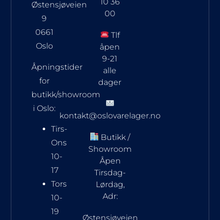
10 36
Østensjøveien
00
9
0661
Tlf
Oslo
åpen
9-21
Åpningstider
alle
for
dager
butikk/showroom
i Oslo:
kontakt@oslovarelager.no
Tirs-
Butikk /
Ons
Showroom
10-
Åpen
17
Tirsdag-
Tors
Lørdag,
Adr:
10-
19
Østensjøveien