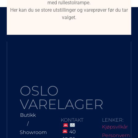
med rullestolrampe.
Her kan du se store utstillinger og vareprøver før du tar
valget.
OSLO
VARELAGER
Butikk
KONTAKT
LENKER:
/
Kjøpsvilkår
40
Showroom
Personvern