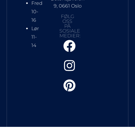
Fred
9, 0661 Oslo
10-
FØLG
16
OSS
PÅ
Lør
SOSIALE
MEDIER:
11-
14