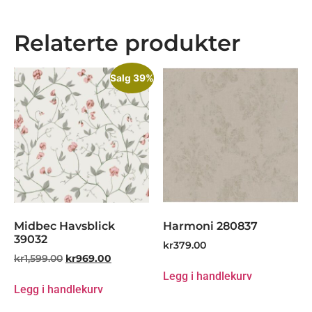
Relaterte produkter
Salg 39%
Midbec Havsblick
Harmoni 280837
39032
kr
379.00
kr
1,599.00
kr
969.00
Legg i handlekurv
Legg i handlekurv