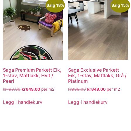
Salg 18%
Salg 15%
Saga Premium Parkett Eik,
Saga Exclusive Parkett
1-stav, Mattlakk, Hvit /
Eik, 1-stav, Mattlakk, Grå /
Pearl
Platinum
kr
799.00
kr
649.00
per m2
kr
999.00
kr
849.00
per m2
Legg i handlekurv
Legg i handlekurv