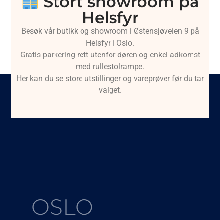
Stort showroom på
Helsfyr
Besøk vår butikk og showroom i Østensjøveien 9 på
Helsfyr i Oslo.
Gratis parkering rett utenfor døren og enkel adkomst
med rullestolrampe.
Her kan du se store utstillinger og vareprøver før du tar
valget.
OSLO