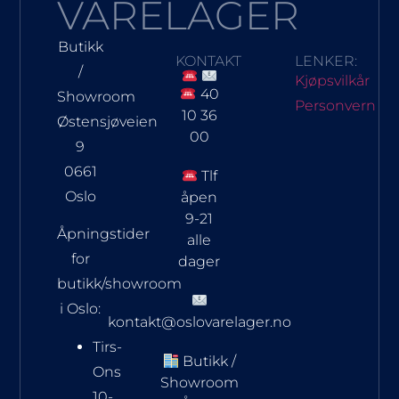
VARELAGER
Butikk
KONTAKT
LENKER:
/
Kjøpsvilkår
40
Showroom
Personvern
10 36
Østensjøveien
00
9
0661
Tlf
Oslo
åpen
9-21
Åpningstider
alle
for
dager
butikk/showroom
i Oslo:
kontakt@oslovarelager.no
Tirs-
Butikk /
Ons
Showroom
10-