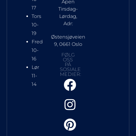
Åpen
17
Tirsdag-
Tors
Lørdag,
Adr:
10-
19
Østensjøveien
Fred
9, 0661 Oslo
10-
FØLG
16
OSS
PÅ
Lør
SOSIALE
MEDIER:
11-
14