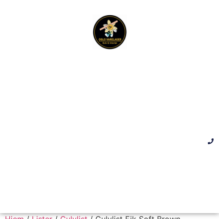
Hjem
/
Lister
/
Gulvlist
/ Gulvlist Eik Soft Brown