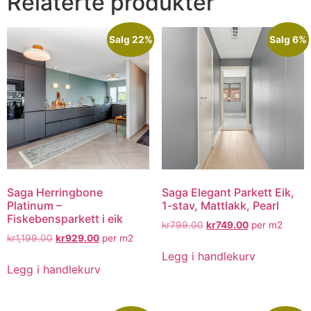
Relaterte produkter
Salg 22%
Salg 6%
Saga Herringbone
Saga Elegant Parkett Eik,
Platinum –
1-stav, Mattlakk, Pearl
Fiskebensparkett i eik
kr
799.00
kr
749.00
per m2
kr
1,199.00
kr
929.00
per m2
Legg i handlekurv
Legg i handlekurv