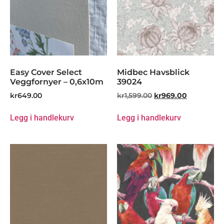
Easy Cover Select
Midbec Havsblick
Veggfornyer – 0,6x10m
39024
kr
649.00
kr
1,599.00
kr
969.00
Legg i handlekurv
Legg i handlekurv