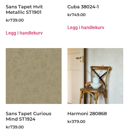
Sans Tapet Hvit
Cuba 38024-1
Metallic ST1901
kr
749.00
kr
739.00
Legg i handlekurv
Legg i handlekurv
Sans Tapet Curious
Harmoni 280868
Mind ST1924
kr
379.00
kr
739.00