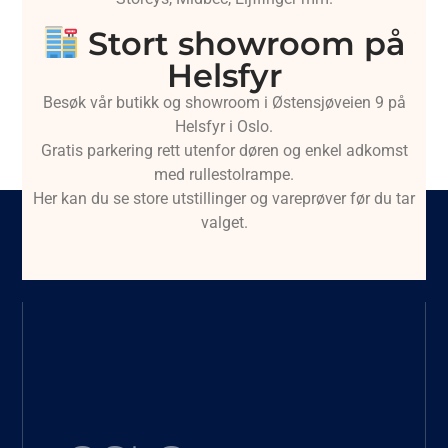
Stort showroom på
Helsfyr
Besøk vår butikk og showroom i Østensjøveien 9 på
Helsfyr i Oslo.
Gratis parkering rett utenfor døren og enkel adkomst
med rullestolrampe.
Her kan du se store utstillinger og vareprøver før du tar
valget.