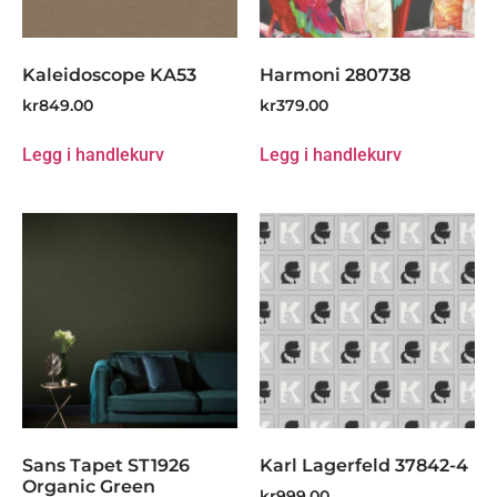
Kaleidoscope KA53
Harmoni 280738
kr
849.00
kr
379.00
Legg i handlekurv
Legg i handlekurv
Sans Tapet ST1926
Karl Lagerfeld 37842-4
Organic Green
kr
999.00