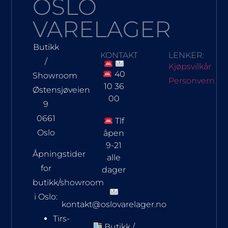
OSLO
VARELAGER
Butikk
KONTAKT
LENKER:
/
Kjøpsvilkår
40
Showroom
Personvern
10 36
Østensjøveien
00
9
0661
Tlf
Oslo
åpen
9-21
Åpningstider
alle
for
dager
butikk/showroom
i Oslo:
kontakt@oslovarelager.no
Tirs-
Butikk /