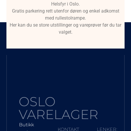
Helsfyr i Oslo.
Gratis parkering rett utenfor døren og enkel adkomst
med rullestolrampe.
Her kan du se store utstillinger og vareprøver før du tar
valget.
OSLO
VARELAGER
Butikk
KONTAKT
LENKER: