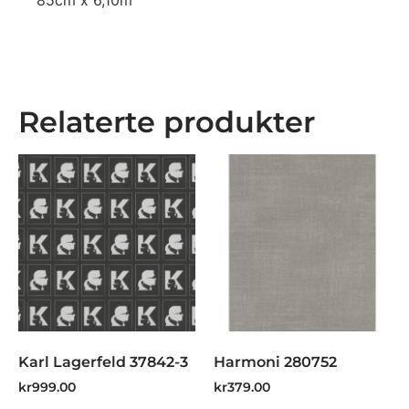
85cm x 6,10m
Relaterte produkter
Karl Lagerfeld 37842-3
Harmoni 280752
kr
999.00
kr
379.00