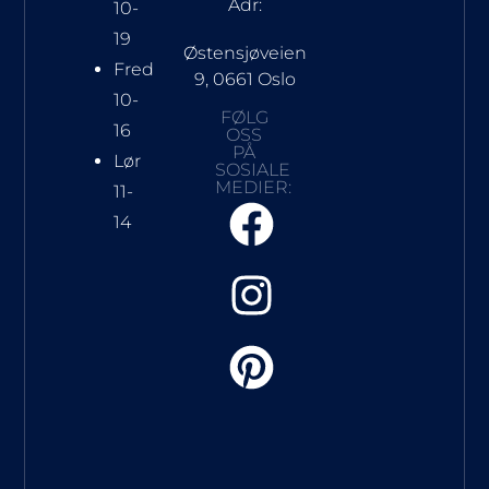
Adr:
10-
19
Østensjøveien
Fred
9, 0661 Oslo
10-
FØLG
16
OSS
PÅ
Lør
SOSIALE
MEDIER:
11-
14