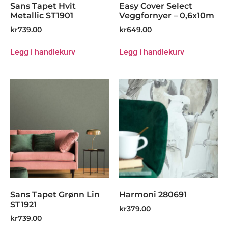
Sans Tapet Hvit
Easy Cover Select
Metallic ST1901
Veggfornyer – 0,6x10m
kr
739.00
kr
649.00
Legg i handlekurv
Legg i handlekurv
Sans Tapet Grønn Lin
Harmoni 280691
ST1921
kr
379.00
kr
739.00