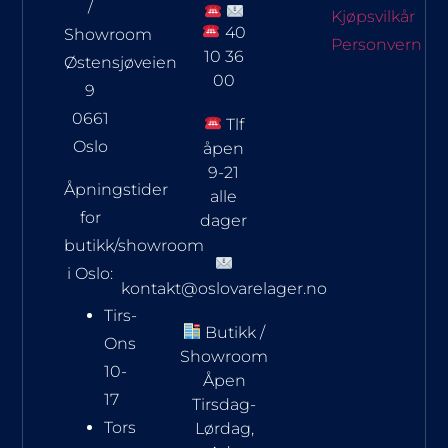
/
Kjøpsvilkår
40
Showroom
Personvern
10 36
Østensjøveien
00
9
0661
Tlf
Oslo
åpen
9-21
Åpningstider
alle
for
dager
butikk/showroom
i Oslo:
kontakt@oslovarelager.no
Tirs-
Butikk /
Ons
Showroom
10-
Åpen
17
Tirsdag-
Tors
Lørdag,